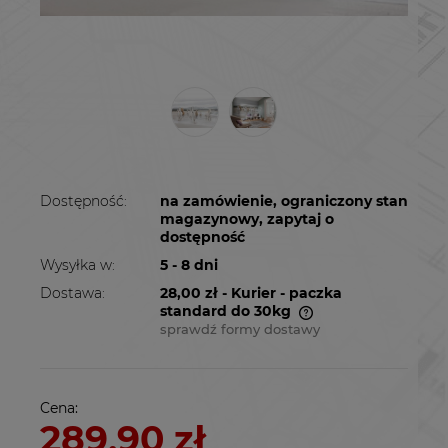
Dostępność:
na zamówienie, ograniczony stan
magazynowy, zapytaj o
dostępność
Wysyłka w:
5 - 8 dni
Dostawa:
28,00 zł
- Kurier - paczka
standard do 30kg
sprawdź formy dostawy
Cena nie zawiera ewentualnych kosztów
płatności
Cena:
289,90 zł