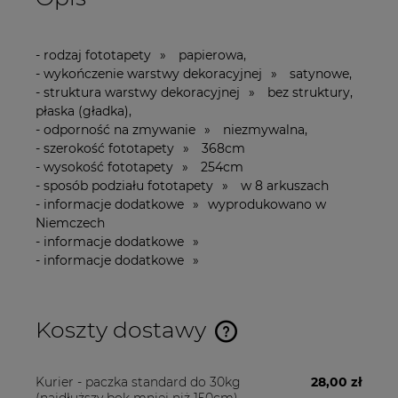
- rodzaj fototapety » papierowa,
- wykończenie warstwy dekoracyjnej » satynowe,
- struktura warstwy dekoracyjnej » bez struktury,
płaska (gładka),
- odporność na zmywanie » niezmywalna,
- szerokość fototapety » 368cm
- wysokość fototapety » 254cm
- sposób podziału fototapety » w 8 arkuszach
- informacje dodatkowe » wyprodukowano w
Niemczech
- informacje dodatkowe »
- informacje dodatkowe »
Koszty dostawy
Cena nie zawiera ewentualnych kosztów płatności
Kurier - paczka standard do 30kg
28,00 zł