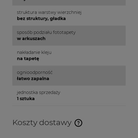
struktura warstwy wierzchniej
bez struktury, gładka
sposób podziału fototapety
w arkuszach
nakładanie kleju
na tapetę
ognioodporność
łatwo zapalna
jednostka sprzedaży
1 sztuka
Koszty dostawy
Cena nie zawiera ewentualnych kosztów płatności