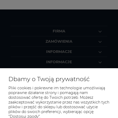
FIRMA
ZAMÓWIENIA
INFORMACJE
INFORMACJE
MOJE KONTO
Dbamy o Twoją prywatność
Pliki cookies i pokrewne im technologie umożliwiają
poprawne działanie strony i pomagają nam
dostosować ofertę do Twoich potrzeb. Możesz
KONTAKT
zaakceptować wykorzystanie przez nas wszystkich tych
Zapraszamy do kontaktu:
plików i przejść do sklepu lub dostosować użycie
plików do swoich preferencji, wybierając opcję
"Dostosuj zgody".
telefonicznie od 11:00 do 16:00