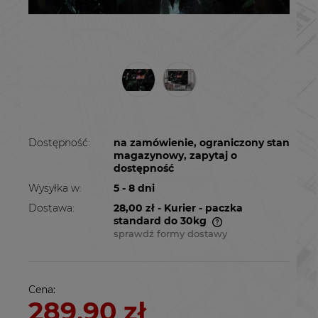
Dostępność:
na zamówienie, ograniczony stan
magazynowy, zapytaj o
dostępność
Wysyłka w:
5 - 8 dni
Dostawa:
28,00 zł
- Kurier - paczka
standard do 30kg
sprawdź formy dostawy
Cena nie zawiera ewentualnych kosztów
płatności
Cena:
289,90 zł