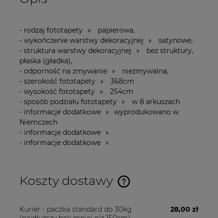
- rodzaj fototapety » papierowa,
- wykończenie warstwy dekoracyjnej » satynowe,
- struktura warstwy dekoracyjnej » bez struktury,
płaska (gładka),
- odporność na zmywanie » niezmywalna,
- szerokość fototapety » 368cm
- wysokość fototapety » 254cm
- sposób podziału fototapety » w 8 arkuszach
- informacje dodatkowe » wyprodukowano w
Niemczech
- informacje dodatkowe »
- informacje dodatkowe »
Koszty dostawy
Cena nie zawiera ewentualnych kosztów płatności
Kurier - paczka standard do 30kg
28,00 zł