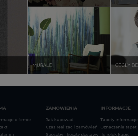
RMA
ZAMÓWIENIA
INFORMACJE
rmacje o firmie
Jak kupować
Tapety informacje
takt
Czas realizacji zamówień
Oznaczenia tapet
ulamin
Sposoby i koszty dostawy
Ile rolek kupić