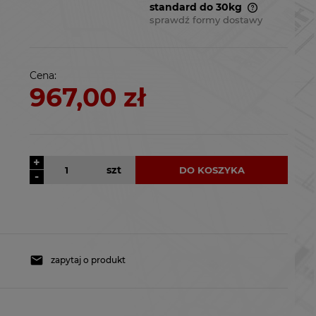
standard do 30kg
sprawdź formy dostawy
Cena nie zawiera ewentualnych
kosztów płatności
Cena:
967,00 zł
+
szt
DO KOSZYKA
-
zapytaj o produkt