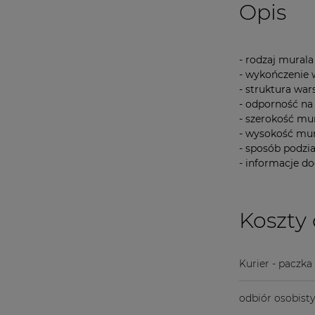
Opis
- rodzaj mural
- wykończenie
- struktura wa
- odporność na
- szerokość m
- wysokość m
- sposób podzi
- informacje 
Koszty
Kurier - paczk
odbiór osobist