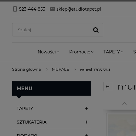
523-444-853
sklep@studiotapet.pl
Nowości
Promocje
TAPETY
S
Strona główna
MURALE
mural 1385.38-1
mura
MENU
TAPETY
SZTUKATERIA
DODATKI