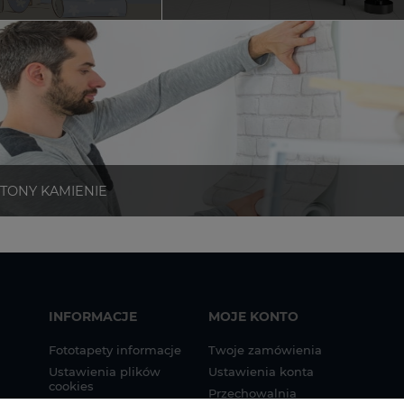
INFORMACJE
MOJE KONTO
Fototapety informacje
Twoje zamówienia
Ustawienia plików
Ustawienia konta
cookies
Przechowalnia