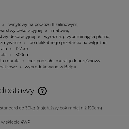
a » winylowy na podłożu flizelinowym,
 warstwy dekoracyjnej » matowe,
rstwy dekoracyjnej » wyraźna, przypominająca płótno,
 zmywanie » do delikatnego przetarcia na wilgotno,
urala » 127cm
urala » 300cm
ału murala » bez podziału, mural jednoczęściowy
dodatkowe » wyprodukowano w Belgii
 dostawy
Cena nie zawiera ewentualnych
a standard do 30kg
(najdłuższy bok mniej niż 150cm)
kosztów płatności
y w sklepie 4WP