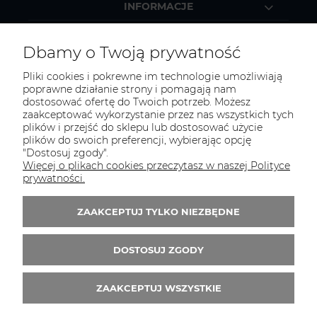
INFORMACJE
MOJE KONTO
Dbamy o Twoją prywatność
Pliki cookies i pokrewne im technologie umożliwiają
poprawne działanie strony i pomagają nam
dostosować ofertę do Twoich potrzeb. Możesz
KONTAKT
zaakceptować wykorzystanie przez nas wszystkich tych
Zapraszamy do kontaktu:
plików i przejść do sklepu lub dostosować użycie
plików do swoich preferencji, wybierając opcję
"Dostosuj zgody".
telefonicznie od 11:00 do 16:00
Więcej o plikach cookies przeczytasz w naszej Polityce
lub
prywatności.
e-mail 24h
ZAAKCEPTUJ TYLKO NIEZBĘDNE
Tel.:
52 344 48 53
E-mail:
sklep@studiotapet.pl
DOSTOSUJ ZGODY
ZAAKCEPTUJ WSZYSTKIE