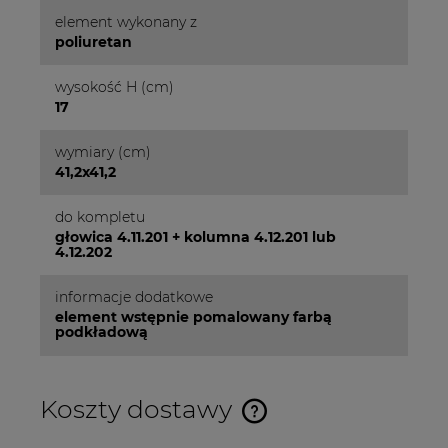
element wykonany z
poliuretan
wysokość H (cm)
17
wymiary (cm)
41,2x41,2
do kompletu
głowica 4.11.201 + kolumna 4.12.201 lub
4.12.202
informacje dodatkowe
element wstępnie pomalowany farbą
podkładową
Koszty dostawy
Cena nie zawiera ewentualnych kosztów płatności