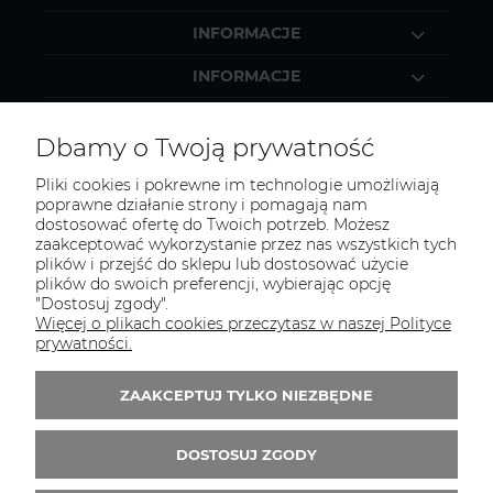
INFORMACJE
INFORMACJE
MOJE KONTO
Dbamy o Twoją prywatność
Pliki cookies i pokrewne im technologie umożliwiają
poprawne działanie strony i pomagają nam
dostosować ofertę do Twoich potrzeb. Możesz
KONTAKT
zaakceptować wykorzystanie przez nas wszystkich tych
Zapraszamy do kontaktu:
plików i przejść do sklepu lub dostosować użycie
plików do swoich preferencji, wybierając opcję
"Dostosuj zgody".
telefonicznie od 11:00 do 16:00
Więcej o plikach cookies przeczytasz w naszej Polityce
lub
prywatności.
e-mail 24h
ZAAKCEPTUJ TYLKO NIEZBĘDNE
Tel.:
52 344 48 53
E-mail:
sklep@studiotapet.pl
DOSTOSUJ ZGODY