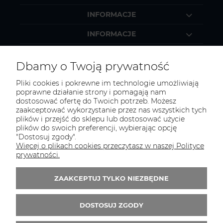
INFORMACJE
INFORMACJE
MOJE KONTO
Dbamy o Twoją prywatność
Pliki cookies i pokrewne im technologie umożliwiają
poprawne działanie strony i pomagają nam
dostosować ofertę do Twoich potrzeb. Możesz
KONTAKT
zaakceptować wykorzystanie przez nas wszystkich tych
Zapraszamy do kontaktu:
plików i przejść do sklepu lub dostosować użycie
plików do swoich preferencji, wybierając opcję
"Dostosuj zgody".
telefonicznie od 11:00 do 16:00
Więcej o plikach cookies przeczytasz w naszej Polityce
lub
prywatności.
e-mail 24h
ZAAKCEPTUJ TYLKO NIEZBĘDNE
Tel.:
52 344 48 53
E-mail:
sklep@studiotapet.pl
DOSTOSUJ ZGODY