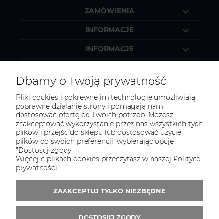
ZAMÓWIENIA
INFORMACJE
INFORMACJE
MOJE KONTO
Dbamy o Twoją prywatność
Pliki cookies i pokrewne im technologie umożliwiają
poprawne działanie strony i pomagają nam
dostosować ofertę do Twoich potrzeb. Możesz
KONTAKT
zaakceptować wykorzystanie przez nas wszystkich tych
Zapraszamy do kontaktu:
plików i przejść do sklepu lub dostosować użycie
plików do swoich preferencji, wybierając opcję
"Dostosuj zgody".
telefonicznie od 11:00 do 16:00
Więcej o plikach cookies przeczytasz w naszej Polityce
lub
prywatności.
e-mail 24h
ZAAKCEPTUJ TYLKO NIEZBĘDNE
Tel.:
52 344 48 53
E-mail:
sklep@studiotapet.pl
DOSTOSUJ ZGODY