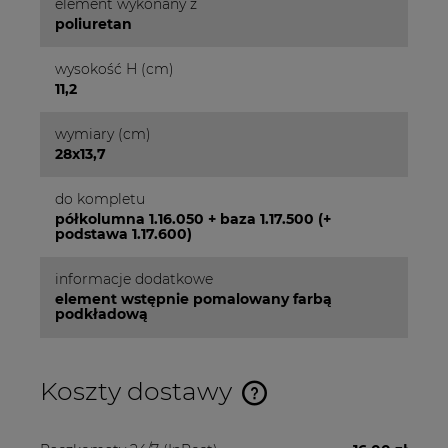
element wykonany z
poliuretan
wysokość H (cm)
11,2
wymiary (cm)
28x13,7
do kompletu
półkolumna 1.16.050 + baza 1.17.500 (+
podstawa 1.17.600)
informacje dodatkowe
element wstępnie pomalowany farbą
podkładową
Koszty dostawy
Cena nie zawiera ewentualnych kosztów płatności