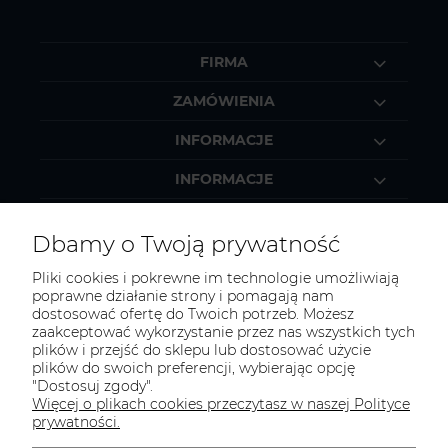
FIRMA
ZAMÓWIENIA
INFORMACJE
INFORMACJE
MOJE KONTO
Dbamy o Twoją prywatność
Pliki cookies i pokrewne im technologie umożliwiają
poprawne działanie strony i pomagają nam
dostosować ofertę do Twoich potrzeb. Możesz
KONTAKT
zaakceptować wykorzystanie przez nas wszystkich tych
Zapraszamy do kontaktu:
plików i przejść do sklepu lub dostosować użycie
plików do swoich preferencji, wybierając opcję
"Dostosuj zgody".
telefonicznie od 11:00 do 16:00
Więcej o plikach cookies przeczytasz w naszej Polityce
lub
prywatności.
e-mail 24h