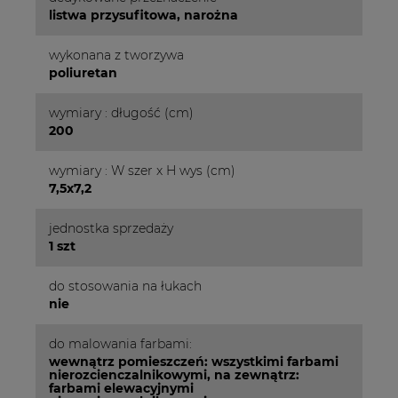
listwa przysufitowa, narożna
wykonana z tworzywa
poliuretan
wymiary : długość (cm)
200
wymiary : W szer x H wys (cm)
7,5x7,2
jednostka sprzedaży
1 szt
do stosowania na łukach
nie
do malowania farbami:
wewnątrz pomieszczeń: wszystkimi farbami
nierozcienczalnikowymi, na zewnątrz:
farbami elewacyjnymi