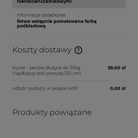
nierozcienczalnikowymi
informacje dodatkowe
listwa wstępnie pomalowana farbą
podkładową
Koszty dostawy
Cena nie zawiera ewentualnych kosztów płatności
Kurier - paczka dłużyca do 30kg
59,00 zł
(najdłuższy bok powyżej 150 cm)
odbiór osobisty w sklepie 4WP
0,00 zł
Produkty powiązane