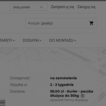
Zarejestruj się
Zaloguj się
Koszyk:
(pusty)
TAPETY
DODATKI
DO MONTAŻU
Dostępność:
na zamówienie
Wysyłka w:
2 - 3 tygodnie
Dostawa:
59,00 zł
- Kurier - paczka
dłużyca do 30kg
sprawdź formy dostawy
Cena nie zawiera ewentualnych