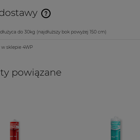
 dostawy
Cena nie zawiera ewentualnych
 dłużyca do 30kg
(najdłuższy bok powyżej 150 cm)
kosztów płatności
y w sklepie 4WP
ty powiązane