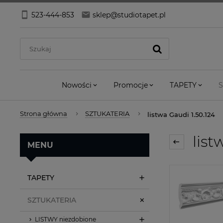
523-444-853
sklep@studiotapet.pl
Nowości
Promocje
TAPETY
S
Strona główna
SZTUKATERIA
listwa Gaudi 1.50.124
list
MENU
TAPETY
SZTUKATERIA
LISTWY niezdobione