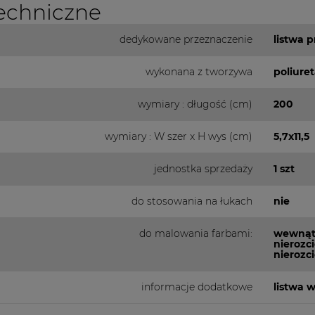
echniczne
dedykowane przeznaczenie
listwa 
wykonana z tworzywa
poliure
wymiary : długość (cm)
200
wymiary : W szer x H wys (cm)
5,7x11,5
jednostka sprzedaży
1 szt
do stosowania na łukach
nie
do malowania farbami:
wewnątr
nierozc
nierozc
informacje dodatkowe
listwa 