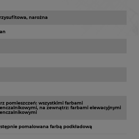
przysufitowa, narożna
tan
z pomieszczeń: wszystkimi farbami
ienczalnikowymi, na zewnątrz: farbami elewacyjnymi
ienczalnikowymi
wstępnie pomalowana farbą podkładową