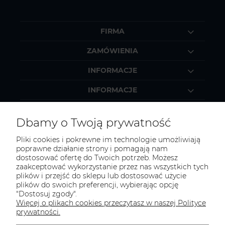
FIRMA
ZAMÓWIENIA
INFORMACJE
INFORMACJE
MOJE KONTO
Dbamy o Twoją prywatność
Pliki cookies i pokrewne im technologie umożliwiają
poprawne działanie strony i pomagają nam
dostosować ofertę do Twoich potrzeb. Możesz
KONTAKT
zaakceptować wykorzystanie przez nas wszystkich tych
Zapraszamy do kontaktu:
plików i przejść do sklepu lub dostosować użycie
plików do swoich preferencji, wybierając opcję
"Dostosuj zgody".
telefonicznie od 11:00 do 16:00
Więcej o plikach cookies przeczytasz w naszej Polityce
lub
prywatności.
e-mail 24h