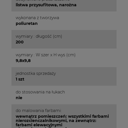
listwa przysufitowa, narożna
wykonana z tworzywa
poliuretan
wymiary : długość (cm)
200
wymiary : W szer x H wys (cm)
9,8x9,8
jednostka sprzedaży
1 szt
do stosowania na łukach
nie
do malowania farbami:
wewnątrz pomieszczeń: wszystkimi farbami
nierozcienczalnikowymi, na zewnątrz:
farbami elewacyjnymi