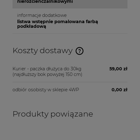
nierozcienczalnikowymi
informacje dodatkowe
listwa wstępnie pomalowana farbą
podkładową
Koszty dostawy
Cena nie zawiera ewentualnych kosztów płatności
Kurier - paczka dłużyca do 30kg
59,00 zł
(najdłuższy bok powyżej 150 cm)
odbiór osobisty w sklepie 4WP
0,00 zł
Produkty powiązane