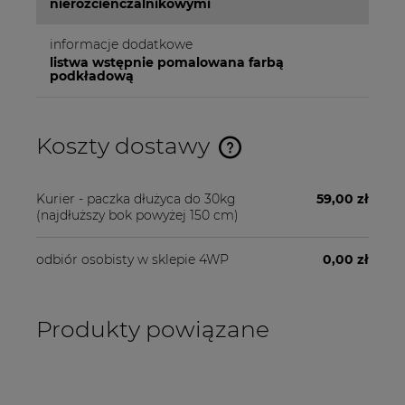
nierozcienczalnikowymi
informacje dodatkowe
listwa wstępnie pomalowana farbą
podkładową
Koszty dostawy
Cena nie zawiera ewentualnych kosztów płatności
Kurier - paczka dłużyca do 30kg
59,00 zł
(najdłuższy bok powyżej 150 cm)
odbiór osobisty w sklepie 4WP
0,00 zł
Produkty powiązane