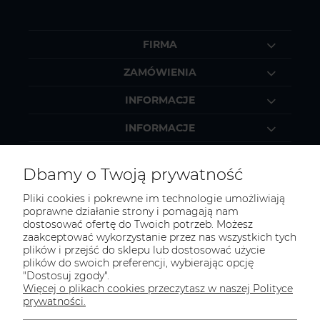
FIRMA
ZAMÓWIENIA
INFORMACJE
INFORMACJE
MOJE KONTO
Dbamy o Twoją prywatność
Pliki cookies i pokrewne im technologie umożliwiają
poprawne działanie strony i pomagają nam
dostosować ofertę do Twoich potrzeb. Możesz
KONTAKT
zaakceptować wykorzystanie przez nas wszystkich tych
Zapraszamy do kontaktu:
plików i przejść do sklepu lub dostosować użycie
plików do swoich preferencji, wybierając opcję
"Dostosuj zgody".
telefonicznie od 11:00 do 16:00
Więcej o plikach cookies przeczytasz w naszej Polityce
lub
prywatności.
e-mail 24h