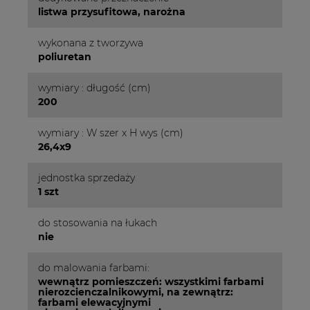
listwa przysufitowa, narożna
wykonana z tworzywa
poliuretan
wymiary : długość (cm)
200
wymiary : W szer x H wys (cm)
26,4x9
jednostka sprzedaży
1 szt
do stosowania na łukach
nie
do malowania farbami:
wewnątrz pomieszczeń: wszystkimi farbami
nierozcienczalnikowymi, na zewnątrz:
farbami elewacyjnymi