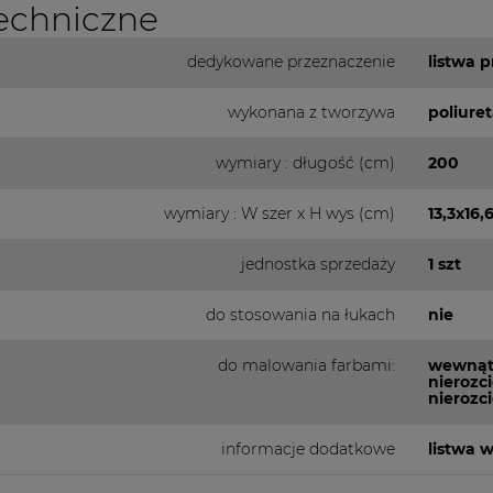
echniczne
dedykowane przeznaczenie
listwa 
wykonana z tworzywa
poliure
wymiary : długość (cm)
200
wymiary : W szer x H wys (cm)
13,3x16,
jednostka sprzedaży
1 szt
do stosowania na łukach
nie
do malowania farbami:
wewnątr
nierozc
nierozc
informacje dodatkowe
listwa 