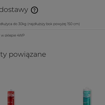
 dostawy
Cena nie zawiera ewentualnych
 dłużyca do 30kg
(najdłuższy bok powyżej 150 cm)
kosztów płatności
y w sklepie 4WP
ty powiązane