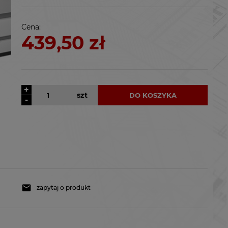
kosztów płatności
Cena:
439,50 zł
+
szt
DO KOSZYKA
-
zapytaj o produkt