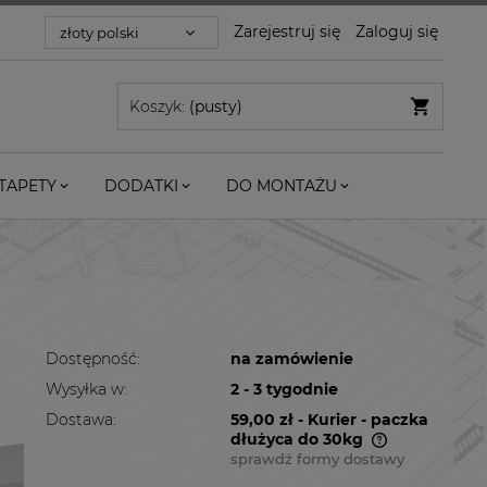
Zarejestruj się
Zaloguj się
Koszyk:
(pusty)
TAPETY
DODATKI
DO MONTAŻU
Dostępność:
na zamówienie
Wysyłka w:
2 - 3 tygodnie
Dostawa:
59,00 zł
- Kurier - paczka
dłużyca do 30kg
sprawdź formy dostawy
Cena nie zawiera ewentualnych