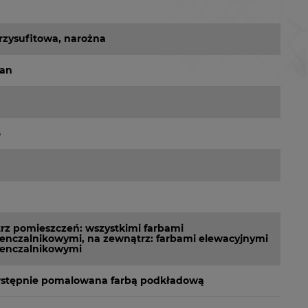
przysufitowa, narożna
tan
6
z pomieszczeń: wszystkimi farbami
ienczalnikowymi, na zewnątrz: farbami elewacyjnymi
ienczalnikowymi
wstępnie pomalowana farbą podkładową