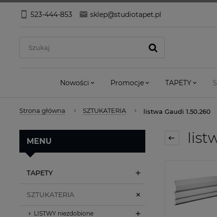
523-444-853
sklep@studiotapet.pl
Nowości
Promocje
TAPETY
S
Strona główna
SZTUKATERIA
listwa Gaudi 1.50.260
list
MENU
TAPETY
SZTUKATERIA
LISTWY niezdobione