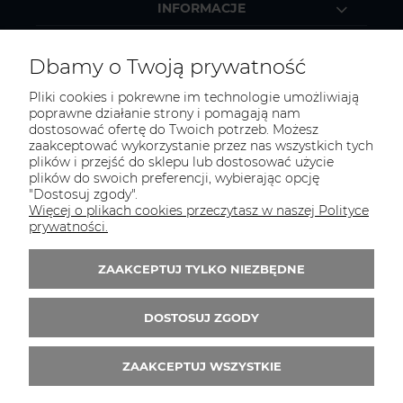
INFORMACJE
MOJE KONTO
Dbamy o Twoją prywatność
Pliki cookies i pokrewne im technologie umożliwiają
poprawne działanie strony i pomagają nam
dostosować ofertę do Twoich potrzeb. Możesz
KONTAKT
zaakceptować wykorzystanie przez nas wszystkich tych
Zapraszamy do kontaktu:
plików i przejść do sklepu lub dostosować użycie
plików do swoich preferencji, wybierając opcję
"Dostosuj zgody".
telefonicznie od 11:00 do 16:00
Więcej o plikach cookies przeczytasz w naszej Polityce
lub
prywatności.
e-mail 24h
ZAAKCEPTUJ TYLKO NIEZBĘDNE
Tel.:
52 344 48 53
E-mail:
sklep@studiotapet.pl
DOSTOSUJ ZGODY
ZAAKCEPTUJ WSZYSTKIE