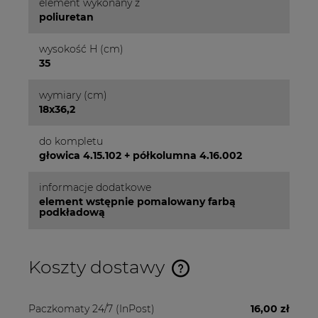
element wykonany z
poliuretan
wysokość H (cm)
35
wymiary (cm)
18x36,2
do kompletu
głowica 4.15.102 + półkolumna 4.16.002
informacje dodatkowe
element wstępnie pomalowany farbą
podkładową
Koszty dostawy
Cena nie zawiera ewentualnych kosztów płatności
Paczkomaty 24/7
(InPost)
16,00 zł