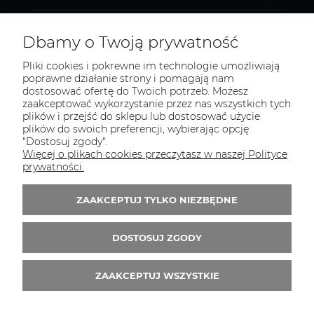
MOJE KONTO
Dbamy o Twoją prywatność
Pliki cookies i pokrewne im technologie umożliwiają
poprawne działanie strony i pomagają nam
dostosować ofertę do Twoich potrzeb. Możesz
KONTAKT
zaakceptować wykorzystanie przez nas wszystkich tych
Zapraszamy do kontaktu:
plików i przejść do sklepu lub dostosować użycie
plików do swoich preferencji, wybierając opcję
"Dostosuj zgody".
telefonicznie od 11:00 do 16:00
Więcej o plikach cookies przeczytasz w naszej Polityce
lub
prywatności.
e-mail 24h
ZAAKCEPTUJ TYLKO NIEZBĘDNE
Tel.:
52 344 48 53
E-mail:
sklep@studiotapet.pl
DOSTOSUJ ZGODY
ZAAKCEPTUJ WSZYSTKIE
© 2026 studiotapet.pl. Wszelkie prawa zastrzeżone.