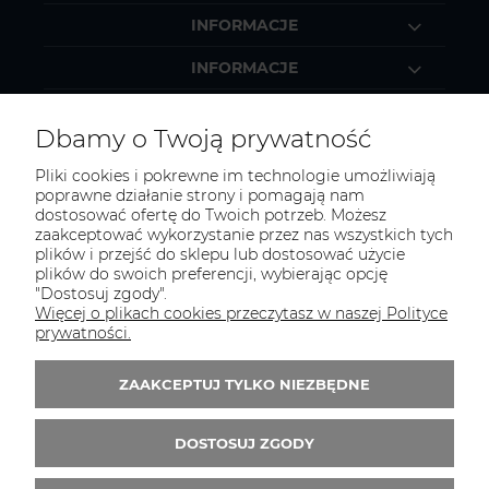
INFORMACJE
INFORMACJE
MOJE KONTO
Dbamy o Twoją prywatność
Pliki cookies i pokrewne im technologie umożliwiają
poprawne działanie strony i pomagają nam
dostosować ofertę do Twoich potrzeb. Możesz
KONTAKT
zaakceptować wykorzystanie przez nas wszystkich tych
Zapraszamy do kontaktu:
plików i przejść do sklepu lub dostosować użycie
plików do swoich preferencji, wybierając opcję
"Dostosuj zgody".
telefonicznie od 11:00 do 16:00
Więcej o plikach cookies przeczytasz w naszej Polityce
lub
prywatności.
e-mail 24h
ZAAKCEPTUJ TYLKO NIEZBĘDNE
Tel.:
52 344 48 53
E-mail:
sklep@studiotapet.pl
DOSTOSUJ ZGODY