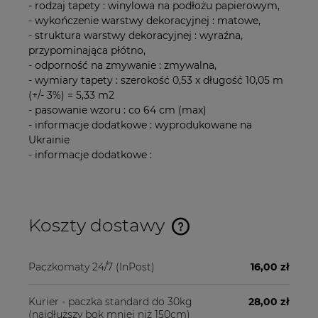
- rodzaj tapety : winylowa na podłożu papierowym,
- wykończenie warstwy dekoracyjnej : matowe,
- struktura warstwy dekoracyjnej : wyraźna,
przypominająca płótno,
- odporność na zmywanie : zmywalna,
- wymiary tapety : szerokość 0,53 x długość 10,05 m
(+/- 3%) = 5,33 m2
- pasowanie wzoru : co 64 cm (max)
- informacje dodatkowe : wyprodukowane na
Ukrainie
- informacje dodatkowe :
Koszty dostawy
Cena nie zawiera ewentualnych kosztów płatności
Paczkomaty 24/7
(InPost)
16,00 zł
Kurier - paczka standard do 30kg
28,00 zł
(najdłuższy bok mniej niż 150cm)