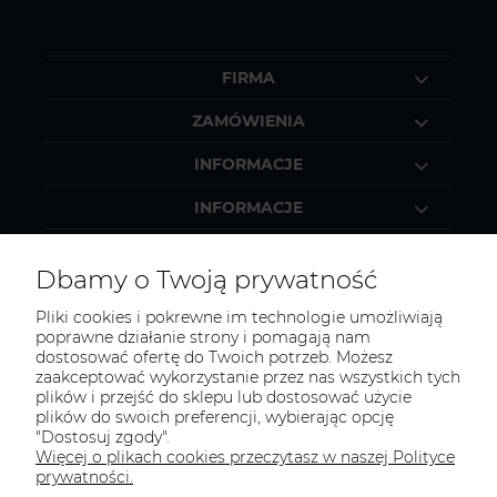
FIRMA
ZAMÓWIENIA
INFORMACJE
INFORMACJE
MOJE KONTO
Dbamy o Twoją prywatność
Pliki cookies i pokrewne im technologie umożliwiają
poprawne działanie strony i pomagają nam
dostosować ofertę do Twoich potrzeb. Możesz
KONTAKT
zaakceptować wykorzystanie przez nas wszystkich tych
Zapraszamy do kontaktu:
plików i przejść do sklepu lub dostosować użycie
plików do swoich preferencji, wybierając opcję
"Dostosuj zgody".
telefonicznie od 11:00 do 16:00
Więcej o plikach cookies przeczytasz w naszej Polityce
lub
prywatności.
e-mail 24h