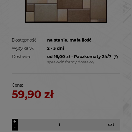
Dostępność:
na stanie, mała ilość
Wysyłka w:
2 - 3 dni
Dostawa:
od 16,00 zł
- Paczkomaty 24/7
sprawdź formy dostawy
Cena nie zawiera ewentualnych kosztów
płatności
Cena:
59,90 zł
+
szt
-