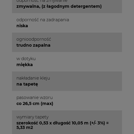
odporność na zmywanie
zmywalna, (z łagodnym detergentem)
odporność na zadrapania
niska
ognioodporność
trudno zapalna
w dotyku
miękka
nakładanie kleju
na tapetę
pasowanie wzoru
co 26,5 cm (max)
wymiary tapety
szerokość 0,53 x długość 10,05 m (+/- 3%) =
5,33 m2