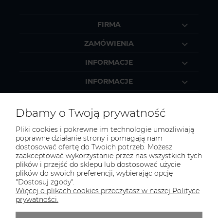
FIRMA
ZAMÓWIENIA
INFORMACJE
INFORMACJE
MOJE KONTO
Dbamy o Twoją prywatność
Pliki cookies i pokrewne im technologie umożliwiają
poprawne działanie strony i pomagają nam
dostosować ofertę do Twoich potrzeb. Możesz
KONTAKT
zaakceptować wykorzystanie przez nas wszystkich tych
Zapraszamy do kontaktu:
plików i przejść do sklepu lub dostosować użycie
plików do swoich preferencji, wybierając opcję
"Dostosuj zgody".
telefonicznie od 11:00 do 16:00
Więcej o plikach cookies przeczytasz w naszej Polityce
lub
prywatności.
e-mail 24h