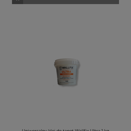
Uniwersalny klej do tapet Wallfix Ultra 1 kg