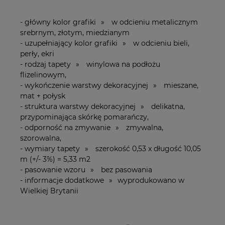
- główny kolor grafiki » w odcieniu metalicznym
srebrnym, złotym, miedzianym
- uzupełniający kolor grafiki » w odcieniu bieli,
perły, ekri
- rodzaj tapety » winylowa na podłożu
flizelinowym,
- wykończenie warstwy dekoracyjnej » mieszane,
mat + połysk
- struktura warstwy dekoracyjnej » delikatna,
przypominająca skórkę pomarańczy,
- odporność na zmywanie » zmywalna,
szorowalna,
- wymiary tapety » szerokość 0,53 x długość 10,05
m (+/- 3%) = 5,33 m2
- pasowanie wzoru » bez pasowania
- informacje dodatkowe » wyprodukowano w
Wielkiej Brytanii