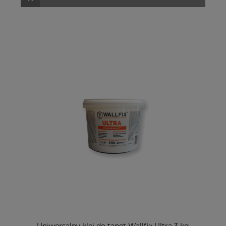
Uniwersalny klej do tapet Wallfix Ultra 3 kg