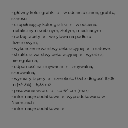
- główny kolor grafiki » w odcieniu czerni, grafitu,
szarości
- uzupełniający kolor grafiki » w odcieniu
metalicznym srebrnym, złotym, miedzianym
- rodzaj tapety » winylowa na podłożu
flizelinowym,
- wykończenie warstwy dekoracyjnej » matowe,
- struktura warstwy dekoracyjnej » wyraźna,
nieregularna,
- odporność na zmywanie » zmywalna,
szorowalna,
- wymiary tapety » szerokość 0,53 x długość 10,05
m (+/- 3%) = 5,33 m2
- pasowanie wzoru » co 64 cm (max)
- informacje dodatkowe » wyprodukowano w
Niemczech
- informacje dodatkowe »