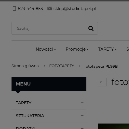
523-444-853
sklep@studiotapet.pl
Nowości
Promocje
TAPETY
S
Strona główna
FOTOTAPETY
fototapeta PL99B
foto
MENU
TAPETY
SZTUKATERIA
DODATKI