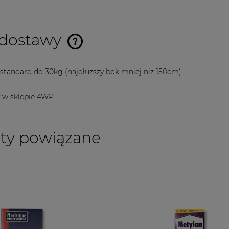
 dostawy
Cena nie zawiera ewentualnych
a standard do 30kg
(najdłuższy bok mniej niż 150cm)
kosztów płatności
y w sklepie 4WP
ty powiązane