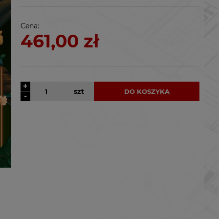
kosztów płatności
Cena:
461,00 zł
+
szt
DO KOSZYKA
-