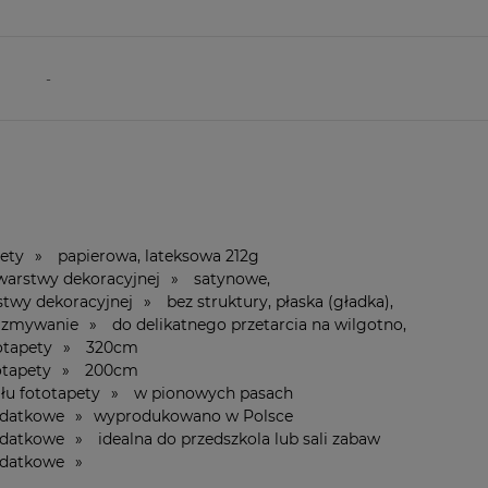
-
apety » papierowa, lateksowa 212g
 warstwy dekoracyjnej » satynowe,
stwy dekoracyjnej » bez struktury, płaska (gładka),
 zmywanie » do delikatnego przetarcia na wilgotno,
ototapety » 320cm
totapety » 200cm
ału fototapety » w pionowych pasach
dodatkowe » wyprodukowano w Polsce
odatkowe » idealna do przedszkola lub sali zabaw
dodatkowe »