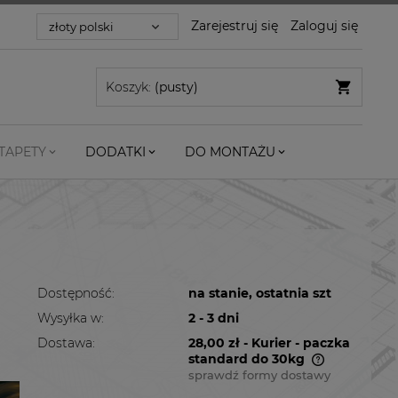
Zarejestruj się
Zaloguj się
Koszyk:
(pusty)
TAPETY
DODATKI
DO MONTAŻU
Dostępność:
na stanie, ostatnia szt
Wysyłka w:
2 - 3 dni
Dostawa:
28,00 zł
- Kurier - paczka
standard do 30kg
sprawdź formy dostawy
Cena nie zawiera ewentualnych