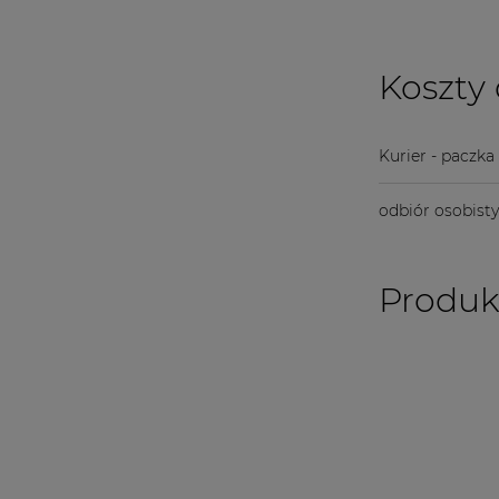
Koszty
Kurier - paczk
odbiór osobist
Produk