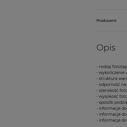
Producent:
Opis
- rodzaj fotot
- wykończenie
- struktura war
- odporność na
- szerokość f
- wysokość fo
- sposób podzi
- informacje 
- informacje d
- informacje 