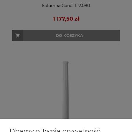
kolumna Gaudi 1.12.080
1 177,50 zł
DO KOSZYKA
Dbamy o Twoją prywatność