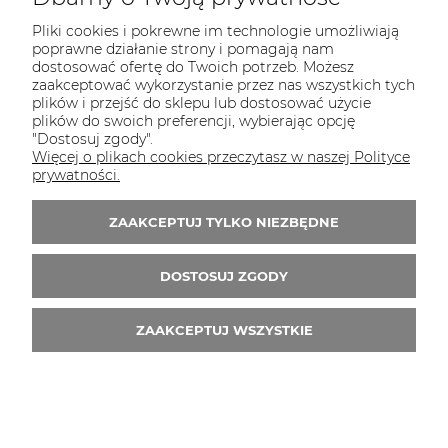
Pliki cookies i pokrewne im technologie umożliwiają
poprawne działanie strony i pomagają nam
dostosować ofertę do Twoich potrzeb. Możesz
zaakceptować wykorzystanie przez nas wszystkich tych
plików i przejść do sklepu lub dostosować użycie
plików do swoich preferencji, wybierając opcję
"Dostosuj zgody".
kolumna Gaudi 1.12.081
Więcej o plikach cookies przeczytasz w naszej Polityce
prywatności.
1 589,50 zł
ZAAKCEPTUJ TYLKO NIEZBĘDNE
DO KOSZYKA
DOSTOSUJ ZGODY
ZAAKCEPTUJ WSZYSTKIE