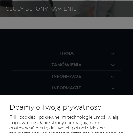
FIRMA
ZAMÓWIENIA
INFORMACJE
INFORMACJE
MOJE KONTO
Dbamy o Twoją prywatność
Pliki cookies i pokrewne im technologie umożliwiają
poprawne działanie strony i pomagają nam
dostosować ofertę do Twoich potrzeb. Możesz
KONTAKT