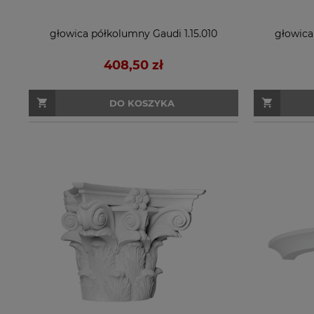
głowica półkolumny Gaudi 1.15.010
głowica
408,50 zł
DO KOSZYKA