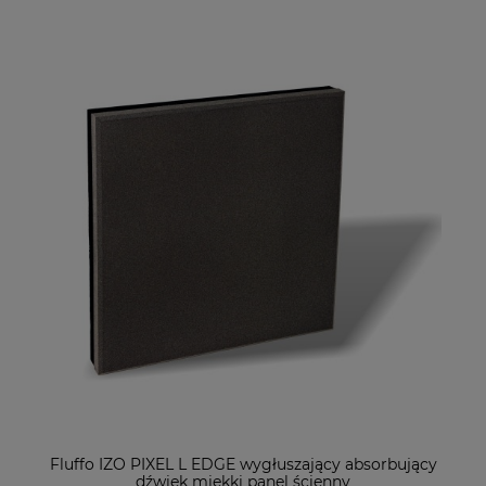
Fluffo IZO PIXEL L EDGE wygłuszający absorbujący
dźwięk miękki panel ścienny