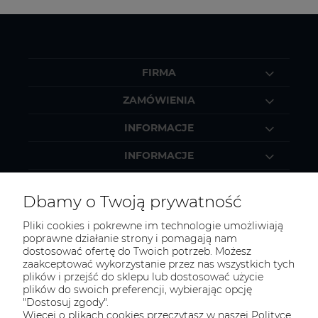
FIRMA
ZAMÓWIENIA
INFORMACJE
INFORMACJE
MOJE KONTO
Dbamy o Twoją prywatność
Pliki cookies i pokrewne im technologie umożliwiają
poprawne działanie strony i pomagają nam
dostosować ofertę do Twoich potrzeb. Możesz
KONTAKT
zaakceptować wykorzystanie przez nas wszystkich tych
Zapraszamy do kontaktu:
plików i przejść do sklepu lub dostosować użycie
plików do swoich preferencji, wybierając opcję
"Dostosuj zgody".
telefonicznie od 11:00 do 16:00
Więcej o plikach cookies przeczytasz w naszej Polityce