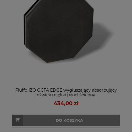
Fluffo IZO OCTA EDGE wygłuszający absorbujący
dźwięk miękki panel ścienny
434,00 zł
DO KOSZYKA