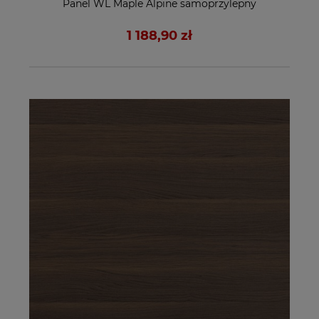
Panel WL Maple Alpine samoprzylepny
1 188,90 zł