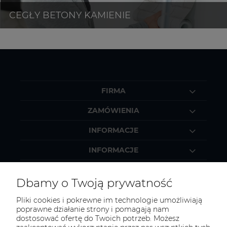
FIRMA
ZAMÓWIENIA
INFORMACJE
INFORMACJE
MOJE KONTO
Dbamy o Twoją prywatność
Pliki cookies i pokrewne im technologie umożliwiają
poprawne działanie strony i pomagają nam
dostosować ofertę do Twoich potrzeb. Możesz
KONTAKT