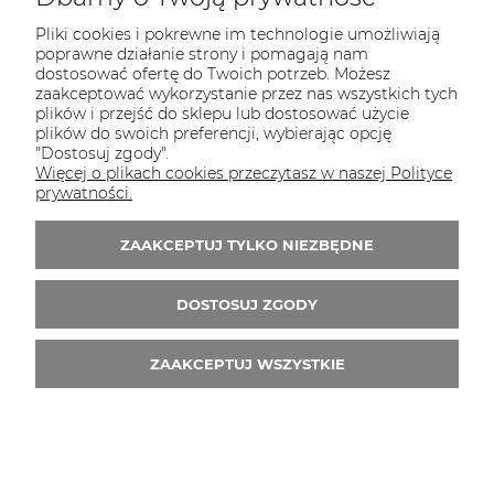
Pliki cookies i pokrewne im technologie umożliwiają
poprawne działanie strony i pomagają nam
dostosować ofertę do Twoich potrzeb. Możesz
zaakceptować wykorzystanie przez nas wszystkich tych
plików i przejść do sklepu lub dostosować użycie
plików do swoich preferencji, wybierając opcję
"Dostosuj zgody".
Więcej o plikach cookies przeczytasz w naszej Polityce
prywatności.
ZAAKCEPTUJ TYLKO NIEZBĘDNE
tapeta 1922.01
DOSTOSUJ ZGODY
119,90 zł
ZAAKCEPTUJ WSZYSTKIE
DO KOSZYKA