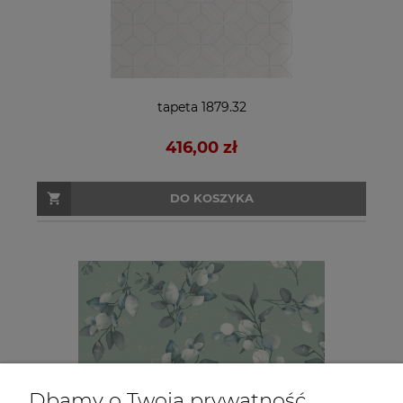
tapeta 1879.32
416,00 zł
DO KOSZYKA
Dbamy o Twoją prywatność