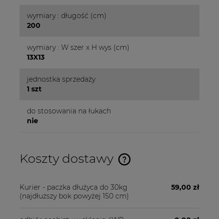
wymiary : długość (cm)
200
wymiary : W szer x H wys (cm)
13X13
jednostka sprzedaży
1 szt
do stosowania na łukach
nie
Koszty dostawy
Cena nie zawiera ewentualnych kosztów płatności
Kurier - paczka dłużyca do 30kg
59,00 zł
(najdłuższy bok powyżej 150 cm)