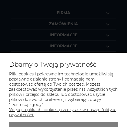
FIRMA
ZAMÓWIENIA
INFORMACJE
INFORMACJE
MOJE KONTO
Dbamy o Twoją prywatność
Pliki cookies i pokrewne im technologie umożliwiają
poprawne działanie strony i pomagają nam
dostosować ofertę do Twoich potrzeb. Możesz
KONTAKT
zaakceptować wykorzystanie przez nas wszystkich tych
Zapraszamy do kontaktu:
plików i przejść do sklepu lub dostosować użycie
plików do swoich preferencji, wybierając opcję
"Dostosuj zgody".
telefonicznie od 11:00 do 16:00
Więcej o plikach cookies przeczytasz w naszej Polityce
lub
prywatności.
e-mail 24h