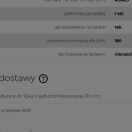
jednostka sprzedaży
1 szt
do stosowania na łukach
tak
promień minimalny Ra (cm)
180
do malowania farbami:
nierozc
 dostawy
Cena nie zawiera ewentualnych
 dłużyca do 30kg
(najdłuższy bok powyżej 150 cm)
kosztów płatności
y w sklepie 4WP