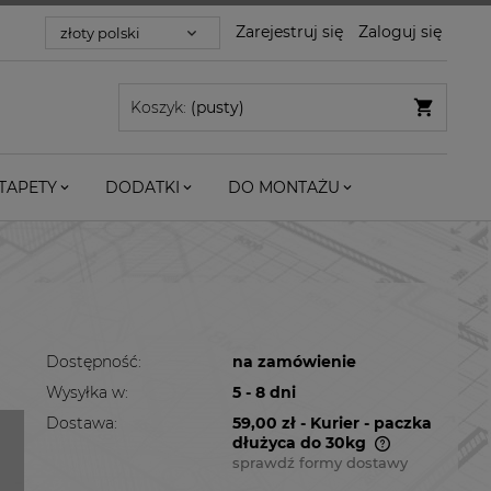
Zarejestruj się
Zaloguj się
Koszyk:
(pusty)
TAPETY
DODATKI
DO MONTAŻU
Dostępność:
na zamówienie
Wysyłka w:
5 - 8 dni
Dostawa:
59,00 zł
- Kurier - paczka
dłużyca do 30kg
sprawdź formy dostawy
Cena nie zawiera ewentualnych