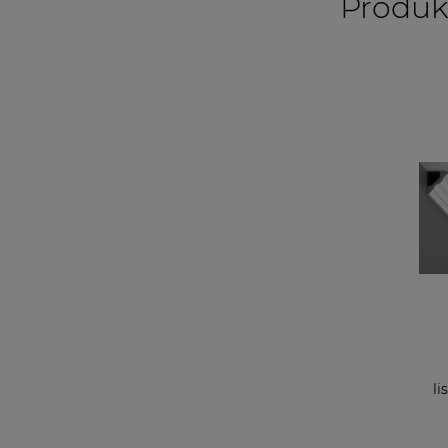
Produk
li