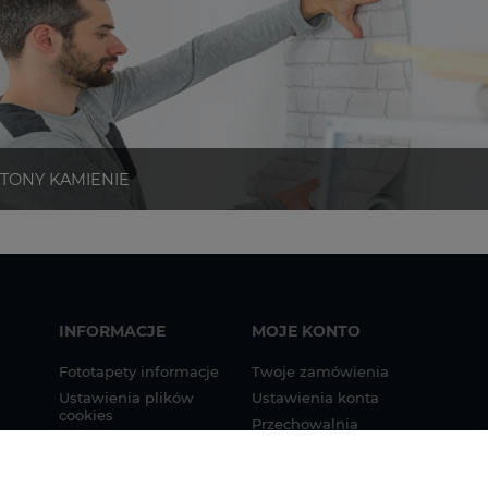
INFORMACJE
MOJE KONTO
Fototapety informacje
Twoje zamówienia
Ustawienia plików
Ustawienia konta
cookies
Przechowalnia
Fototapety indywidualne
u tapet
informacje
Instrukcja montażu