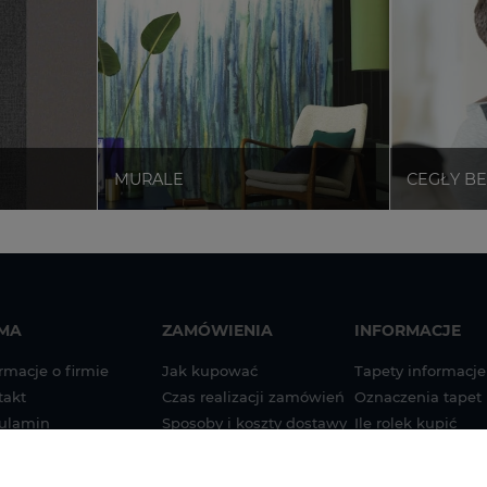
RMA
ZAMÓWIENIA
INFORMACJE
rmacje o firmie
Jak kupować
Tapety informacje
takt
Czas realizacji zamówień
Oznaczenia tapet
ulamin
Sposoby i koszty dostawy
Ile rolek kupić
tyka prywatności
Sposoby płatności
Instrukcja montaż
na papierze
g
Zwroty i reklamacje