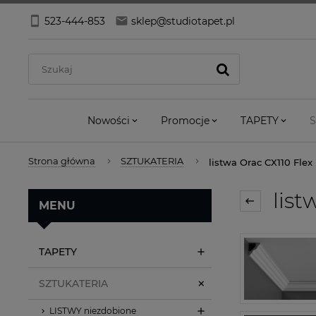
523-444-853
sklep@studiotapet.pl
Nowości
Promocje
TAPETY
S
Strona główna
SZTUKATERIA
listwa Orac CX110 Flex
list
MENU
TAPETY
SZTUKATERIA
LISTWY niezdobione