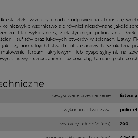
dkreśla efekt wizualny i nadaje odpowiednią atmosferę wnęt
ylko niezwykłe wzornictwo ale również niezrównana jakość spra
zeniem Flex wykonane są z elastycznego poliuretanu. Dzięki
ścian i sufitów oraz łukowych otworów w ścianach. Listwy F
jak przy normalnych listwach poliuretanowych. Sztukateria pr
malowania farbami akrylowymi lub dyspersyjnymi, na zew
wych. Listwy z oznaczeniem Flex posiadają ten sam profil co ic
echniczne
dedykowane przeznaczenie
listwa 
wykonana z tworzywa
poliure
wymiary : długość (cm)
200
wymiary : W szer x H wys (cm)
4,1x4,5