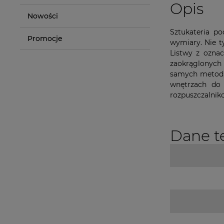
Opis
Nowości
Sztukateria po
Promocje
wymiary. Nie t
Listwy z oznac
zaokrąglonych 
samych metod, 
wnętrzach do 
rozpuszczalniko
Dane t