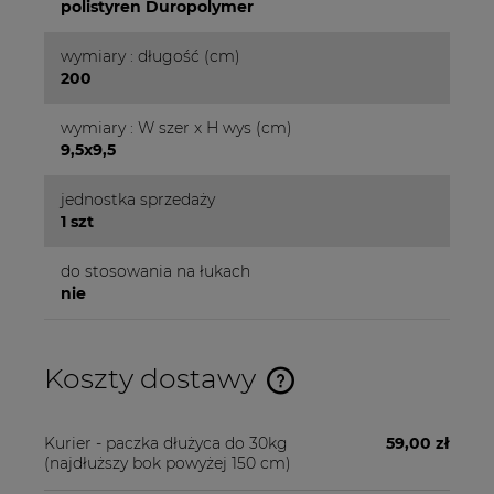
polistyren Duropolymer
wymiary : długość (cm)
200
wymiary : W szer x H wys (cm)
9,5x9,5
jednostka sprzedaży
1 szt
do stosowania na łukach
nie
Koszty dostawy
Cena nie zawiera ewentualnych kosztów płatności
Kurier - paczka dłużyca do 30kg
59,00 zł
(najdłuższy bok powyżej 150 cm)