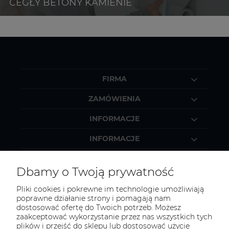
FIRMA
ZAMÓWIENIA
INFORMACJE
INFORMACJE
MOJE KONTO
Dbamy o Twoją prywatność
Pliki cookies i pokrewne im technologie umożliwiają
poprawne działanie strony i pomagają nam
dostosować ofertę do Twoich potrzeb. Możesz
KONTAKT
zaakceptować wykorzystanie przez nas wszystkich tych
Zapraszamy do kontaktu:
plików i przejść do sklepu lub dostosować użycie