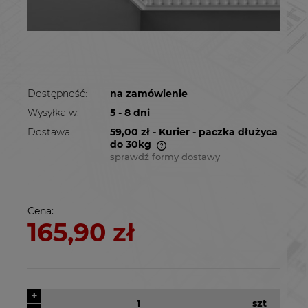
Dostępność:
na zamówienie
Wysyłka w:
5 - 8 dni
Dostawa:
59,00 zł
- Kurier - paczka dłużyca
do 30kg
sprawdź formy dostawy
Cena nie zawiera ewentualnych kosztów
płatności
Cena:
165,90 zł
+
szt