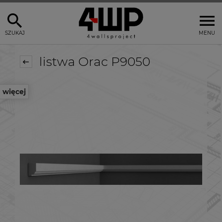
SZUKAJ
MENU
listwa Orac P9050
więcej