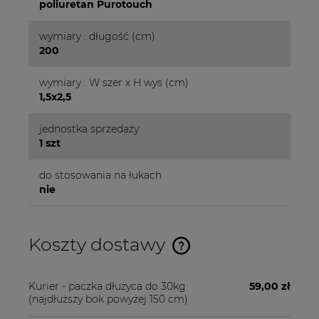
poliuretan Purotouch
wymiary : długość (cm)
200
wymiary : W szer x H wys (cm)
1,5x2,5
jednostka sprzedaży
1 szt
do stosowania na łukach
nie
Koszty dostawy
Cena nie zawiera ewentualnych kosztów płatności
Kurier - paczka dłużyca do 30kg
59,00 zł
(najdłuższy bok powyżej 150 cm)