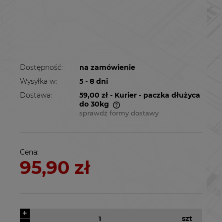
Dostępność:
na zamówienie
Wysyłka w:
5 - 8 dni
Dostawa:
59,00 zł
- Kurier - paczka dłużyca
do 30kg
sprawdź formy dostawy
Cena nie zawiera ewentualnych kosztów
płatności
Cena:
95,90 zł
+
szt