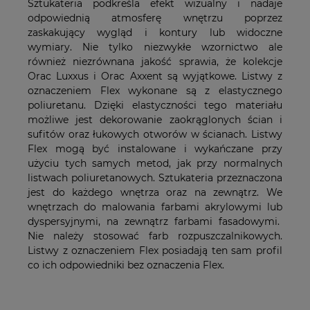
Sztukateria podkreśla efekt wizualny i nadaje
odpowiednią atmosferę wnętrzu poprzez
zaskakujący wygląd i kontury lub widoczne
wymiary. Nie tylko niezwykłe wzornictwo ale
również niezrównana jakość sprawia, że kolekcje
Orac Luxxus i Orac Axxent są wyjątkowe. Listwy z
oznaczeniem Flex wykonane są z elastycznego
poliuretanu. Dzięki elastyczności tego materiału
możliwe jest dekorowanie zaokrąglonych ścian i
sufitów oraz łukowych otworów w ścianach. Listwy
Flex mogą być instalowane i wykańczane przy
użyciu tych samych metod, jak przy normalnych
listwach poliuretanowych. Sztukateria przeznaczona
jest do każdego wnętrza oraz na zewnątrz. We
wnętrzach do malowania farbami akrylowymi lub
dyspersyjnymi, na zewnątrz farbami fasadowymi.
Nie należy stosować farb rozpuszczalnikowych.
Listwy z oznaczeniem Flex posiadają ten sam profil
co ich odpowiedniki bez oznaczenia Flex.