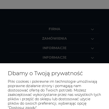
FIRMA
ZAMÓWIENIA
INFORMACJE
INFORMACJE
MOJE KONTO
Dbamy o Twoją prywatność
Pliki cookies i pokrewne im technologie umożliwiają
poprawne działanie strony i pomagają nam
dostosować ofertę do Twoich potrzeb. Możesz
KONTAKT
zaakceptować wykorzystanie przez nas wszystkich tych
Zapraszamy do kontaktu:
plików i przejść do sklepu lub dostosować użycie
plików do swoich preferencji, wybierając opcję
"Dostosuj zgody".