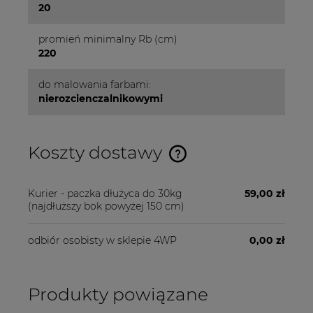
20
promień minimalny Rb (cm)
220
do malowania farbami:
nierozcienczalnikowymi
Koszty dostawy
Cena nie zawiera ewentualnych kosztów płatności
Kurier - paczka dłużyca do 30kg
59,00 zł
(najdłuższy bok powyżej 150 cm)
odbiór osobisty w sklepie 4WP
0,00 zł
Produkty powiązane