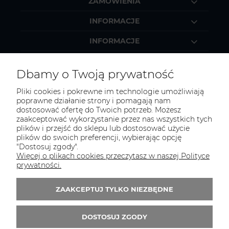
ZAMÓWIENIA
INFORMACJE
INFORMACJE
MOJE KONTO
Dbamy o Twoją prywatność
Pliki cookies i pokrewne im technologie umożliwiają
poprawne działanie strony i pomagają nam
dostosować ofertę do Twoich potrzeb. Możesz
KONTAKT
zaakceptować wykorzystanie przez nas wszystkich tych
Zapraszamy do kontaktu:
plików i przejść do sklepu lub dostosować użycie
plików do swoich preferencji, wybierając opcję
"Dostosuj zgody".
telefonicznie od 11:00 do 16:00
Więcej o plikach cookies przeczytasz w naszej Polityce
lub
prywatności.
e-mail 24h
ZAAKCEPTUJ TYLKO NIEZBĘDNE
Tel.:
52 344 48 53
E-mail:
sklep@studiotapet.pl
DOSTOSUJ ZGODY