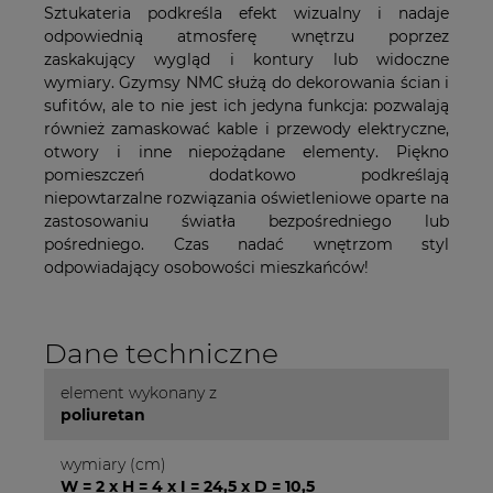
Sztukateria podkreśla efekt wizualny i nadaje
odpowiednią atmosferę wnętrzu poprzez
zaskakujący wygląd i kontury lub widoczne
wymiary. Gzymsy NMC służą do dekorowania ścian i
sufitów, ale to nie jest ich jedyna funkcja: pozwalają
również zamaskować kable i przewody elektryczne,
otwory i inne niepożądane elementy. Piękno
pomieszczeń dodatkowo podkreślają
niepowtarzalne rozwiązania oświetleniowe oparte na
zastosowaniu światła bezpośredniego lub
pośredniego. Czas nadać wnętrzom styl
odpowiadający osobowości mieszkańców!
Dane techniczne
element wykonany z
poliuretan
wymiary (cm)
W = 2 x H = 4 x I = 24,5 x D = 10,5