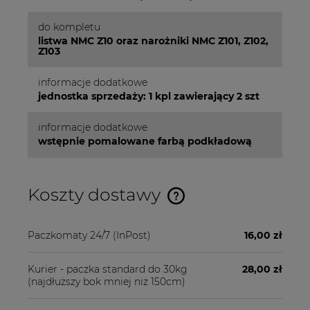
do kompletu
listwa NMC Z10 oraz narożniki NMC Z101, Z102,
Z103
informacje dodatkowe
jednostka sprzedaży: 1 kpl zawierający 2 szt
informacje dodatkowe
wstępnie pomalowane farbą podkładową
Koszty dostawy
Cena nie zawiera ewentualnych kosztów płatności
Paczkomaty 24/7
(InPost)
16,00 zł
Kurier - paczka standard do 30kg
28,00 zł
(najdłuższy bok mniej niż 150cm)