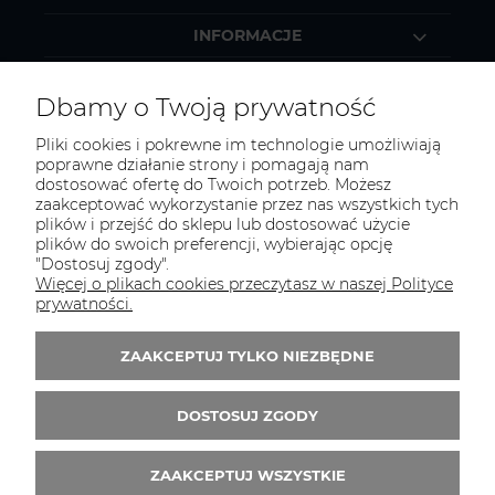
INFORMACJE
MOJE KONTO
Dbamy o Twoją prywatność
Pliki cookies i pokrewne im technologie umożliwiają
poprawne działanie strony i pomagają nam
dostosować ofertę do Twoich potrzeb. Możesz
KONTAKT
zaakceptować wykorzystanie przez nas wszystkich tych
Zapraszamy do kontaktu:
plików i przejść do sklepu lub dostosować użycie
plików do swoich preferencji, wybierając opcję
"Dostosuj zgody".
telefonicznie od 11:00 do 16:00
Więcej o plikach cookies przeczytasz w naszej Polityce
lub
prywatności.
e-mail 24h
ZAAKCEPTUJ TYLKO NIEZBĘDNE
Tel.:
52 344 48 53
E-mail:
sklep@studiotapet.pl
DOSTOSUJ ZGODY
ZAAKCEPTUJ WSZYSTKIE