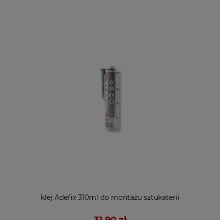
klej Adefix 310ml do montażu sztukaterii
31,90 zł