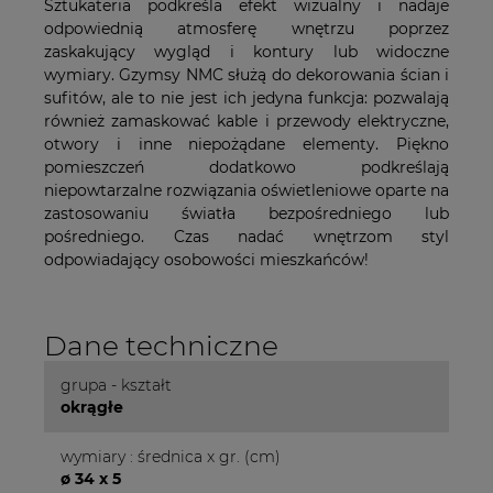
Sztukateria podkreśla efekt wizualny i nadaje
odpowiednią atmosferę wnętrzu poprzez
zaskakujący wygląd i kontury lub widoczne
wymiary. Gzymsy NMC służą do dekorowania ścian i
sufitów, ale to nie jest ich jedyna funkcja: pozwalają
również zamaskować kable i przewody elektryczne,
otwory i inne niepożądane elementy. Piękno
pomieszczeń dodatkowo podkreślają
niepowtarzalne rozwiązania oświetleniowe oparte na
zastosowaniu światła bezpośredniego lub
pośredniego. Czas nadać wnętrzom styl
odpowiadający osobowości mieszkańców!
Dane techniczne
grupa - kształt
okrągłe
wymiary : średnica x gr. (cm)
ø 34 x 5