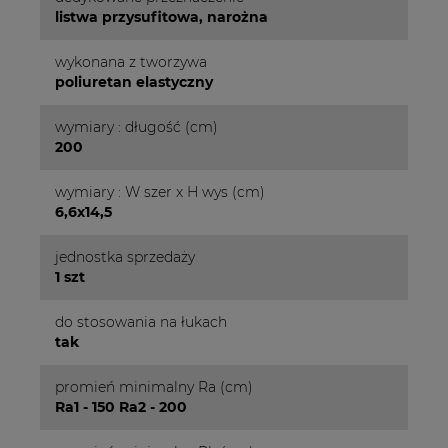
listwa przysufitowa, narożna
wykonana z tworzywa
poliuretan elastyczny
wymiary : długość (cm)
200
wymiary : W szer x H wys (cm)
6,6x14,5
jednostka sprzedaży
1 szt
do stosowania na łukach
tak
promień minimalny Ra (cm)
Ra1 - 150 Ra2 - 200