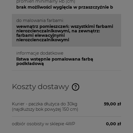
promień minimalny Rb (cm)
brak możliwości wygięcia w przaszczyźnie b
do malowania farbami:
wewnątrz pomieszczeń: wszystkimi farbami
nierozcienczalnikowymi, na zewnątrz:
farbami elewacyjnymi
nierozcienczalnikowymi
informacje dodatkowe
listwa wstępnie pomalowana farbą
podkładową
Koszty dostawy
Cena nie zawiera ewentualnych kosztów płatności
Kurier - paczka dłużyca do 30kg
59,00 zł
(najdłuższy bok powyżej 150 cm)
odbiór osobisty w sklepie 4WP
0,00 zł