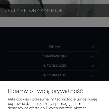
FIRMA
ZAMÓWIENIA
INFORMACJE
INFORMACJE
MOJE KONTO
Dbamy o Twoją prywatność
Pliki cookies i pokrewne im technologie umożliwiają
poprawne działanie strony i pomagają nam
dostosować ofertę do Twoich potrzeb. Możesz
KONTAKT