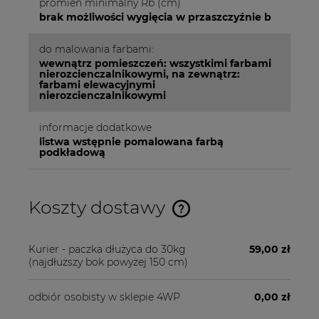
promień minimalny Rb (cm)
brak możliwości wygięcia w przaszczyźnie b
do malowania farbami:
wewnątrz pomieszczeń: wszystkimi farbami
nierozcienczalnikowymi, na zewnątrz:
farbami elewacyjnymi
nierozcienczalnikowymi
informacje dodatkowe
listwa wstępnie pomalowana farbą
podkładową
Koszty dostawy
Cena nie zawiera ewentualnych kosztów płatności
Kurier - paczka dłużyca do 30kg
59,00 zł
(najdłuższy bok powyżej 150 cm)
odbiór osobisty w sklepie 4WP
0,00 zł