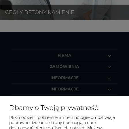
FIRMA
ZAMÓWIENIA
INFORMACJE
INFORMACJE
MOJE KONTO
Dbamy o Twoją prywatność
Pliki cookies i pokrewne im technologie umożliwiają
poprawne działanie strony i pomagają nam
dostosować ofertę do Twoich potrzeb. Możesz
KONTAKT