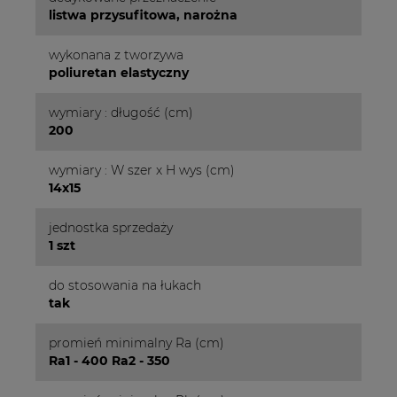
listwa przysufitowa, narożna
wykonana z tworzywa
poliuretan elastyczny
wymiary : długość (cm)
200
wymiary : W szer x H wys (cm)
14x15
jednostka sprzedaży
1 szt
do stosowania na łukach
tak
promień minimalny Ra (cm)
Ra1 - 400 Ra2 - 350