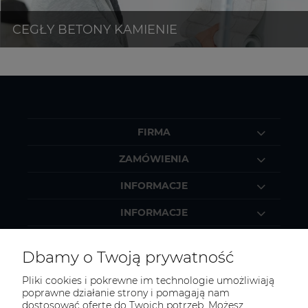
FIRMA
ZAMÓWIENIA
INFORMACJE
INFORMACJE
MOJE KONTO
Dbamy o Twoją prywatność
Pliki cookies i pokrewne im technologie umożliwiają
poprawne działanie strony i pomagają nam
dostosować ofertę do Twoich potrzeb. Możesz
KONTAKT