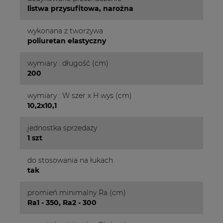
listwa przysufitowa, narożna
wykonana z tworzywa
poliuretan elastyczny
wymiary : długość (cm)
200
wymiary : W szer x H wys (cm)
10,2x10,1
jednostka sprzedaży
1 szt
do stosowania na łukach
tak
promień minimalny Ra (cm)
Ra1 - 350, Ra2 - 300