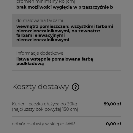
promień minimalny Rb (cm)
brak możliwości wygięcia w przaszczyźnie b
do malowania farbami:
wewnątrz pomieszczeń: wszystkimi farbami
nierozcienczalnikowymi, na zewnątrz:
farbami elewacyjnymi
nierozcienczalnikowymi
informacje dodatkowe
listwa wstępnie pomalowana farbą
podkładową
Koszty dostawy
Cena nie zawiera ewentualnych kosztów płatności
Kurier - paczka dłużyca do 30kg
59,00 zł
(najdłuższy bok powyżej 150 cm)
odbiór osobisty w sklepie 4WP
0,00 zł