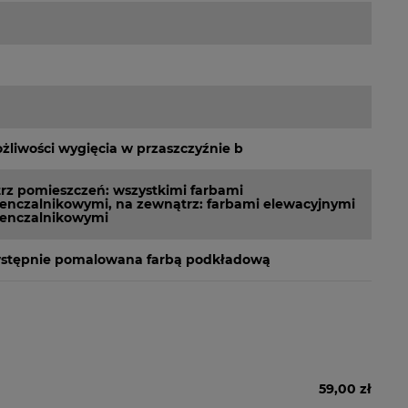
żliwości wygięcia w przaszczyźnie b
z pomieszczeń: wszystkimi farbami
ienczalnikowymi, na zewnątrz: farbami elewacyjnymi
ienczalnikowymi
wstępnie pomalowana farbą podkładową
59,00 zł