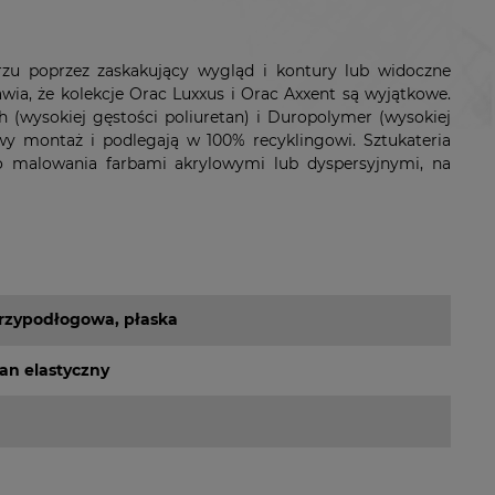
rzu poprzez zaskakujący wygląd i kontury lub widoczne
wia, że kolekcje Orac Luxxus i Orac Axxent są wyjątkowe.
h (wysokiej gęstości poliuretan) i Duropolymer (wysokiej
twy montaż i podlegają w 100% recyklingowi. Sztukateria
o malowania farbami akrylowymi lub dyspersyjnymi, na
przypodłogowa, płaska
tan elastyczny