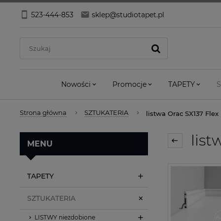
523-444-853
sklep@studiotapet.pl
Nowości
Promocje
TAPETY
S
Strona główna
SZTUKATERIA
listwa Orac SX137 Flex
list
MENU
TAPETY
SZTUKATERIA
LISTWY niezdobione