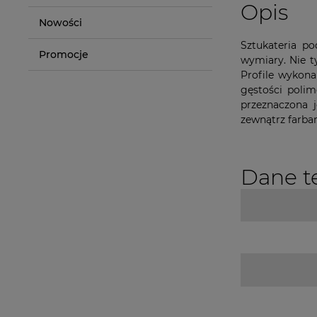
Opis
Nowości
Sztukateria po
Promocje
wymiary. Nie t
Profile wykona
gęstości polim
przeznaczona 
zewnątrz farba
Dane t