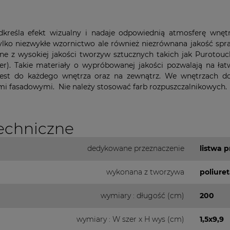
dkreśla efekt wizualny i nadaje odpowiednią atmosferę wnęt
ylko niezwykłe wzornictwo ale również niezrównana jakość spra
ne z wysokiej jakości tworzyw sztucznych takich jak Purotouc
er). Takie materiały o wypróbowanej jakości pozwalają na ła
jest do każdego wnętrza oraz na zewnątrz. We wnętrzach d
mi fasadowymi. Nie należy stosować farb rozpuszczalnikowych.
echniczne
dedykowane przeznaczenie
listwa 
wykonana z tworzywa
poliure
wymiary : długość (cm)
200
wymiary : W szer x H wys (cm)
1,5x9,9