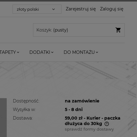
Zarejestruj się
Zaloguj się
Koszyk:
(pusty)
TAPETY
DODATKI
DO MONTAŻU
Dostępność:
na zamówienie
Wysyłka w:
5 - 8 dni
Dostawa:
59,00 zł
- Kurier - paczka
dłużyca do 30kg
sprawdź formy dostawy
Cena nie zawiera ewentualnych