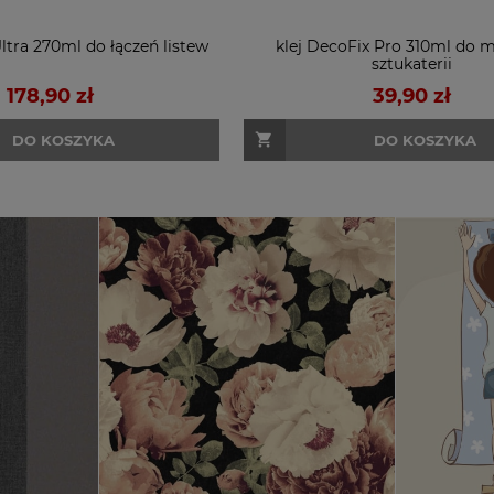
Ultra 270ml do łączeń listew
klej DecoFix Pro 310ml do 
sztukaterii
178,90 zł
39,90 zł
DO KOSZYKA
DO KOSZYKA