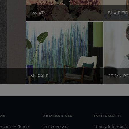
RMA
ZAMÓWIENIA
INFORMACJE
rmacje o firmie
Jak kupować
Tapety informacje