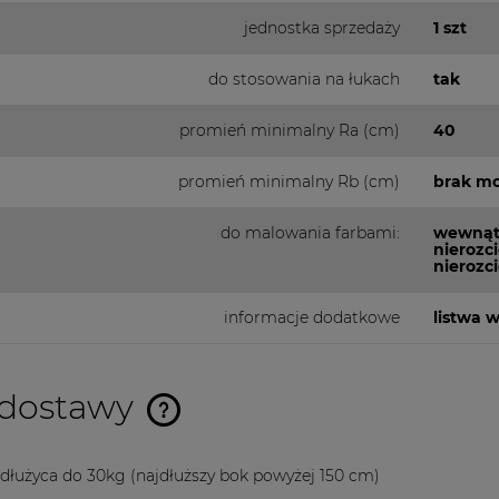
jednostka sprzedaży
1 szt
do stosowania na łukach
tak
promień minimalny Ra (cm)
40
promień minimalny Rb (cm)
brak mo
do malowania farbami:
wewnątr
nierozc
nierozc
informacje dodatkowe
listwa 
 dostawy
Cena nie zawiera ewentualnych
 dłużyca do 30kg
(najdłuższy bok powyżej 150 cm)
kosztów płatności