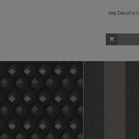
klej DecoFix 