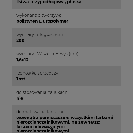
listwa przypodłogowa, płaska
wykonana z tworzywa
polistyren Duropolymer
wymiary : długość (cm)
200
wymiary : W szer x H wys (cm)
1,6x10
jednostka sprzedaży
1 szt
do stosowania na łukach
nie
do malowania farbami:
wewnątrz pomieszczeń: wszystkimi farbami
nierozcienczalnikowymi, na zewnątrz:
farbami elewacyjnymi
nierozcienczalnikowymi