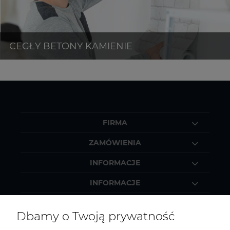
FIRMA
ZAMÓWIENIA
INFORMACJE
INFORMACJE
MOJE KONTO
Dbamy o Twoją prywatność