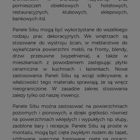
pomieszczeń obiektowych tj hotelowych,
restauracyjnych, klubowych, sklepowych,
bankowych itd.
Panele Sibu mogą być wykorzystane do wszelkiego
rodzaju prac dekoracyjnych. We wnętrzach są
stosowane do wystroju ścian, w meblarstwie do
wykańczania powierzchni mebli, na fronty, blendy,
drzwi przesuwne (wypełnienia), a także w
mieszkaniach z powodzeniem zastępując płytki
ceramiczne w kuchniach i łazienkach. Nowe
zastosowania Paneli Sibu są wciąż odkrywane, a
właściwości tego materiału sprawiają, że są wręcz
nieograniczone. W zasadzie zakres stosowania
zależy tylko od naszej inwencji.
Panele Sibu można zastosować na powierzchniach
poziomych i pionowych, a dzięki giętkości również
na powierzchniach wklęsłych i wypukłych np. słupy,
zaoblone bary i recepcje. Panele Sibu są proste w
montażu, mogą być cięte zwykłym nożem do tapet,
szlifowane, wiercone, frezowane, gięte na gorąco,