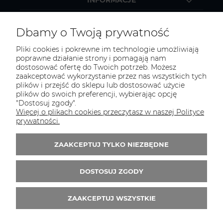
MOJE KONTO
Dbamy o Twoją prywatność
Pliki cookies i pokrewne im technologie umożliwiają
poprawne działanie strony i pomagają nam
dostosować ofertę do Twoich potrzeb. Możesz
KONTAKT
zaakceptować wykorzystanie przez nas wszystkich tych
Zapraszamy do kontaktu:
plików i przejść do sklepu lub dostosować użycie
plików do swoich preferencji, wybierając opcję
"Dostosuj zgody".
telefonicznie od 11:00 do 16:00
Więcej o plikach cookies przeczytasz w naszej Polityce
lub
prywatności.
e-mail 24h
ZAAKCEPTUJ TYLKO NIEZBĘDNE
Tel.:
52 344 48 53
E-mail:
sklep@studiotapet.pl
DOSTOSUJ ZGODY
ZAAKCEPTUJ WSZYSTKIE