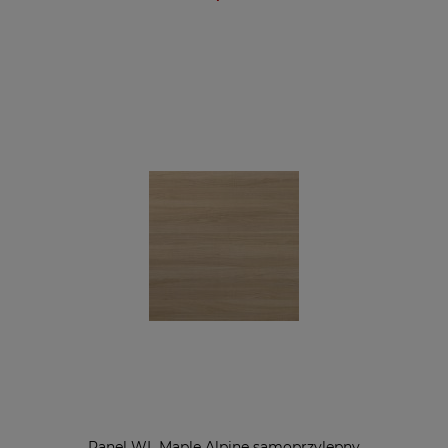
Panel WL Maple Alpine samoprzylepny