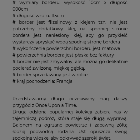
# wymiary borderu: wysokość 10cm x długość
600cm
# długość wzoru: 115cm
# border jest flizelinowy z klejem tzn. nie jest
potrzebny dodatkowy klej, na spodniej stronie
bordera jest naniesiony klej, aby go przykleić
wystarczy spryskać wodą spodnią stronę bordera
# wykończenie powierzchni borderu jest matowe
# powierzchnia bordera jest płaska bez faktury
# border nie jest zmywalny, ale można go delikatnie
pocierać zwilżoną, miękką gąbką,
# border sprzedawany jest w rolce
# kraj pochodzenia: Francja
Przedstawiamy długo oczekiwany ciąg dalszy
przygód z Once Upon a Time.
Druga odsłona popularnej kolekcji zabiera nas w
tajemniczą podróż, która staje się długą wyprawą.
Balonem na ogrzane powietrze i zabawną żółtą
łodzią podwodną rodzina Ust opuszcza swoją
spokojną wioskę, aby odkrywać szeroki świat.