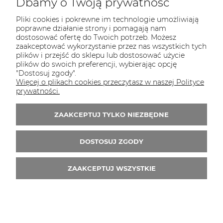
Dbamy o Twoją prywatność
Pliki cookies i pokrewne im technologie umożliwiają
poprawne działanie strony i pomagają nam
dostosować ofertę do Twoich potrzeb. Możesz
KONTAKT
zaakceptować wykorzystanie przez nas wszystkich tych
Zapraszamy do kontaktu:
plików i przejść do sklepu lub dostosować użycie
plików do swoich preferencji, wybierając opcję
"Dostosuj zgody".
telefonicznie od 11:00 do 16:00
Więcej o plikach cookies przeczytasz w naszej Polityce
lub
prywatności.
e-mail 24h
ZAAKCEPTUJ TYLKO NIEZBĘDNE
Tel.:
52 344 48 53
E-mail:
sklep@studiotapet.pl
DOSTOSUJ ZGODY
ZAAKCEPTUJ WSZYSTKIE
© 2026 studiotapet.pl. Wszelkie prawa zastrzeżone.
Styl graficzny i aplikacje ShopGadget.pl
Sklep
internetowy Shoper.pl