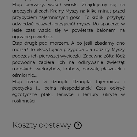
Etap pierwszy: wokół wioski. Znajdujemy się na
uroczych ulicach Krainy Myszy na kilka minut przed
przybyciem tajemniczych gości. To króliki przybyły
odwiedzić naszych przyjaciół myszy. Po spacerze w
lesie czas wzbić się w powietrze balonem na
ogrzane powietrze.
Etap drugi: pod morzem. A co jeśli zbadamy dno
morza? To ekscytująca przygoda dla rodziny Myszy
podczas ich pierwszej wycieczki. Zabawna żółta łódź
podwodna zabiera ich na odkrywanie zwierząt
morskich: wielorybów, krabów, narwali, płaszczek i
ośmiornic...
Etap trzeci: w dżungli. Dżungla, tajemnicza i
poetycka i... pełna niespodzianek! Czas odkryć
egzotyczne ptaki, leniwce i lemury ukryte w
roślinności.
Koszty dostawy
Cena nie zawiera ewentualnych kosztów płatności