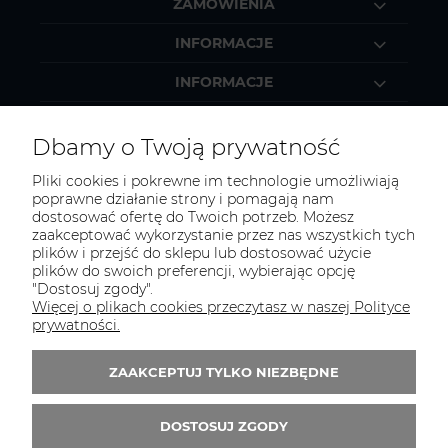
ZAMÓWIENIA
INFORMACJE
INFORMACJE
MOJE KONTO
Dbamy o Twoją prywatność
Pliki cookies i pokrewne im technologie umożliwiają
poprawne działanie strony i pomagają nam
dostosować ofertę do Twoich potrzeb. Możesz
KONTAKT
zaakceptować wykorzystanie przez nas wszystkich tych
Zapraszamy do kontaktu:
plików i przejść do sklepu lub dostosować użycie
plików do swoich preferencji, wybierając opcję
"Dostosuj zgody".
telefonicznie od 11:00 do 16:00
Więcej o plikach cookies przeczytasz w naszej Polityce
lub
prywatności.
e-mail 24h
ZAAKCEPTUJ TYLKO NIEZBĘDNE
Tel.:
52 344 48 53
E-mail:
sklep@studiotapet.pl
DOSTOSUJ ZGODY