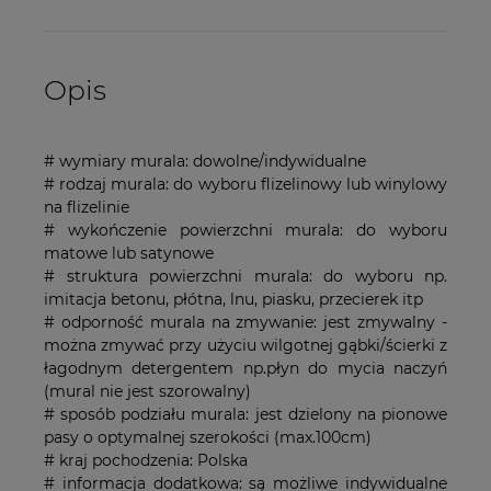
Opis
# wymiary murala: dowolne/indywidualne
# rodzaj murala: do wyboru flizelinowy lub winylowy
na flizelinie
# wykończenie powierzchni murala: do wyboru
matowe lub satynowe
# struktura powierzchni murala: do wyboru np.
imitacja betonu, płótna, lnu, piasku, przecierek itp
# odporność murala na zmywanie: jest zmywalny -
można zmywać przy użyciu wilgotnej gąbki/ścierki z
łagodnym detergentem np.płyn do mycia naczyń
(mural nie jest szorowalny)
# sposób podziału murala: jest dzielony na pionowe
pasy o optymalnej szerokości (max.100cm)
# kraj pochodzenia: Polska
# informacja dodatkowa: są możliwe indywidualne