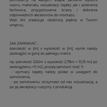
pomożemy na każdym etapie zarówno wyboru
wzoru, materiału, wizualizacji tapety jak i polecenia
fachowca, przygotowania ściany i dobrania
odpowiednich akcesoriów do montażu.
Wall Art zrealizuje obietnicę piękna w Twoim
wnętrzu.
JAK ZAMAWIAĆ :
szerokość w [m] x wysokość w [m], wynik należy
zaokrąglić w górę do pełnego metra
np. szerokość 3,65m x wysokość 2,78m = 10,15 m2 po
zaokrągleniu =11 m2, proszę zamówić ilość 11
- wymiary tapety należy podać w uwagach do
zamówienia,
- po zamówieniu otrzymasz od nas wizualizację, a
po jej akceptacji ruszymy z produkcją