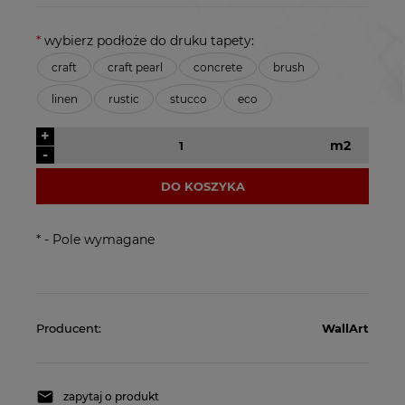
*
wybierz podłoże do druku tapety:
craft
craft pearl
concrete
brush
linen
rustic
stucco
eco
+
m2
-
DO KOSZYKA
*
- Pole wymagane
Producent:
WallArt
zapytaj o produkt