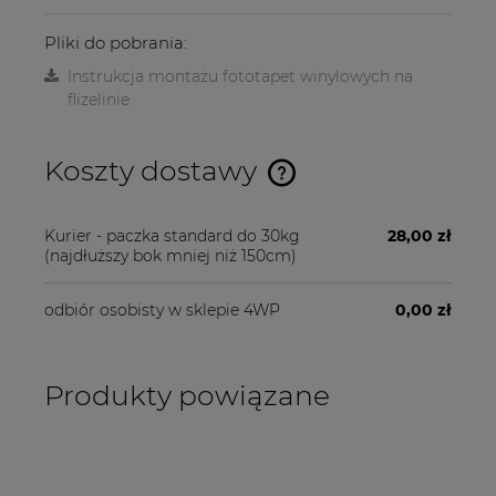
Pliki do pobrania:
Instrukcja montażu fototapet winylowych na
flizelinie
Koszty dostawy
Cena nie zawiera ewentualnych kosztów płatności
Kurier - paczka standard do 30kg
28,00 zł
(najdłuższy bok mniej niż 150cm)
odbiór osobisty w sklepie 4WP
0,00 zł
Produkty powiązane