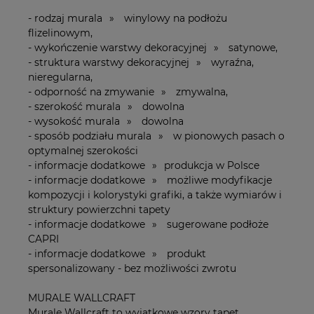
- rodzaj murala » winylowy na podłożu
flizelinowym,
- wykończenie warstwy dekoracyjnej » satynowe,
- struktura warstwy dekoracyjnej » wyraźna,
nieregularna,
- odporność na zmywanie » zmywalna,
- szerokość murala » dowolna
- wysokość murala » dowolna
- sposób podziału murala » w pionowych pasach o
optymalnej szerokości
- informacje dodatkowe » produkcja w Polsce
- informacje dodatkowe » możliwe modyfikacje
kompozycji i kolorystyki grafiki, a także wymiarów i
struktury powierzchni tapety
- informacje dodatkowe » sugerowane podłoże
CAPRI
- informacje dodatkowe » produkt
spersonalizowany - bez możliwości zwrotu
MURALE WALLCRAFT
Murale Wallcraft to wyjątkowe wzory tapet