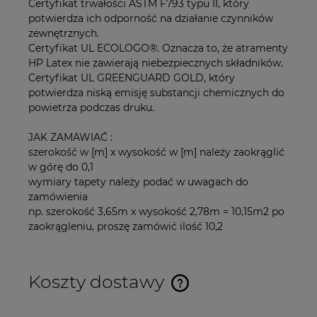
Certyfikat trwałości ASTM F793 typu II, który
potwierdza ich odporność na działanie czynników
zewnętrznych.
Certyfikat UL ECOLOGO®. Oznacza to, że atramenty
HP Latex nie zawierają niebezpiecznych składników.
Certyfikat UL GREENGUARD GOLD, który
potwierdza niską emisję substancji chemicznych do
powietrza podczas druku.
JAK ZAMAWIAĆ :
szerokość w [m] x wysokość w [m] należy zaokrąglić
w górę do 0,1
wymiary tapety należy podać w uwagach do
zamówienia
np. szerokość 3,65m x wysokość 2,78m = 10,15m2 po
zaokrągleniu, proszę zamówić ilość 10,2
Koszty dostawy
Cena nie zawiera ewentualnych kosztów płatności