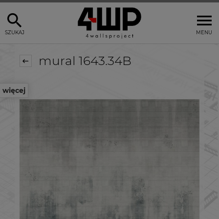
SZUKAJ
MENU
mural 1643.34B
więcej