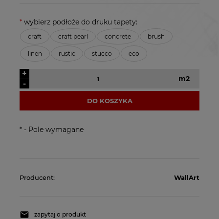
*
wybierz podłoże do druku tapety:
craft
craft pearl
concrete
brush
linen
rustic
stucco
eco
+
m2
-
DO KOSZYKA
*
- Pole wymagane
Producent:
WallArt
zapytaj o produkt