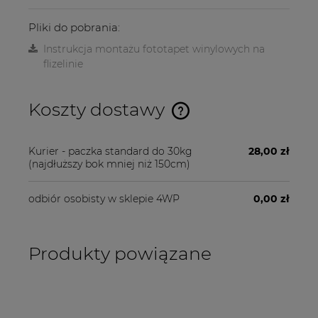
Pliki do pobrania:
Instrukcja montażu fototapet winylowych na
flizelinie
Koszty dostawy
Cena nie zawiera ewentualnych kosztów płatności
Kurier - paczka standard do 30kg
28,00 zł
(najdłuższy bok mniej niż 150cm)
odbiór osobisty w sklepie 4WP
0,00 zł
Produkty powiązane