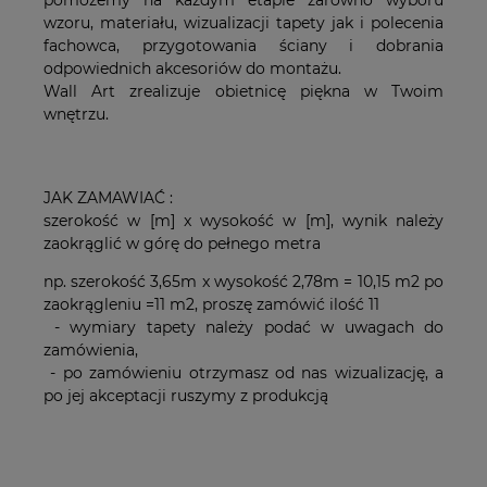
pomożemy na każdym etapie zarówno wyboru
wzoru, materiału, wizualizacji tapety jak i polecenia
fachowca, przygotowania ściany i dobrania
odpowiednich akcesoriów do montażu.
Wall Art zrealizuje obietnicę piękna w Twoim
wnętrzu.
JAK ZAMAWIAĆ :
szerokość w [m] x wysokość w [m], wynik należy
zaokrąglić w górę do pełnego metra
np. szerokość 3,65m x wysokość 2,78m = 10,15 m2 po
zaokrągleniu =11 m2, proszę zamówić ilość 11
- wymiary tapety należy podać w uwagach do
zamówienia,
- po zamówieniu otrzymasz od nas wizualizację, a
po jej akceptacji ruszymy z produkcją