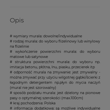
Opis
# wymiary murala: dowolne/indywidualne
# rodzaj murala: do wyboru flizelinowy lub winylowy
na flizelinie
# wykończenie powierzchni murala: do wyboru
matowe lub satynowe
# struktura powierzchni murala: do wyboru np.
imitacja betonu, płótna, lnu, piasku, przecierek itp
# odporność murala na zmywanie: jest zmywalny -
można zmywać przy użyciu wilgotnej gąbki/ścierki z
łagodnym detergentem np.płyn do mycia naczyń
(mural nie jest szorowalny)
# sposób podziału murala: jest dzielony na pionowe
pasy o optymalnej szerokości (max.100cm)
# kraj pochodzenia: Polska
# informacja dodatkowa: są możliwe indywidualne