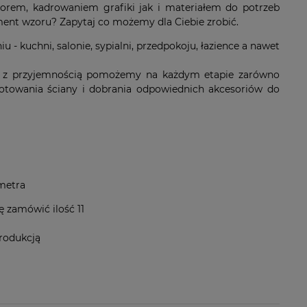
orem, kadrowaniem grafiki jak i materiałem do potrzeb
ement wzoru? Zapytaj co możemy dla Ciebie zrobić.
- kuchni, salonie, sypialni, przedpokoju, łazience a nawet
ie, z przyjemnością pomożemy na każdym etapie zarówno
ygotowania ściany i dobrania odpowiednich akcesoriów do
 metra
ę zamówić ilość 11
produkcją