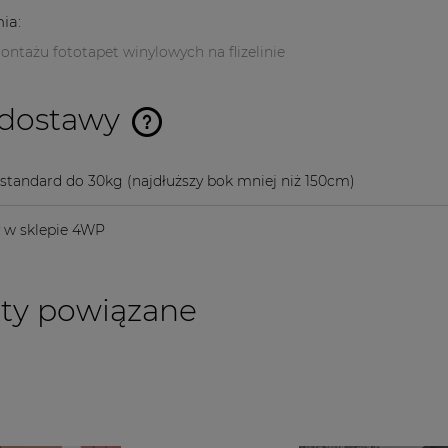
ia:
ontażu fototapet winylowych na flizelinie
 dostawy
Cena nie zawiera ewentualnych
a standard do 30kg
(najdłuższy bok mniej niż 150cm)
kosztów płatności
y w sklepie 4WP
ty powiązane