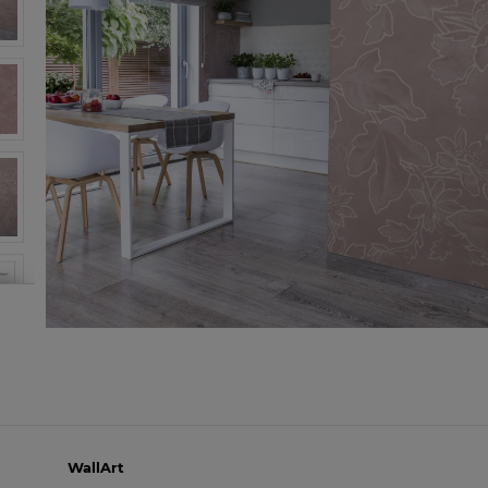
WallArt