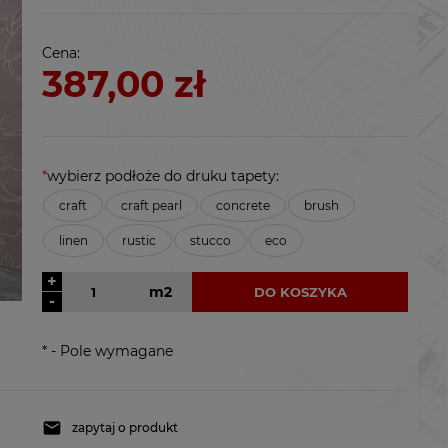
kosztów płatności
Cena:
387,00 zł
*
wybierz podłoże do druku tapety:
craft
craft pearl
concrete
brush
linen
rustic
stucco
eco
+
m2
DO KOSZYKA
-
*
- Pole wymagane
zapytaj o produkt