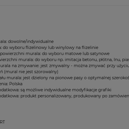
ala: dowolne/indywidualne
: do wyboru flizelinowy lub winylowy na flizelinie
 powierzchni murala: do wyboru matowe lub satynowe
ierzchni murala: do wyboru np. imitacja betonu, płótna, lnu, pias
rala na zmywanie: jest zmywalny - można zmywać przy użyciu 
ń (mural nie jest szorowalny)
ału murala: jest dzielony na pionowe pasy o optymalnej szeroko
nia: Polska
odatkowa: są możliwe indywidualne modyfikacje grafiki
odatkowa: produkt personalizowany, produkowany po zamówien
RT