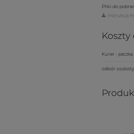
Pliki do pobran
Instrukcja m
Koszty
Kurier - paczk
odbiór osobist
Produk