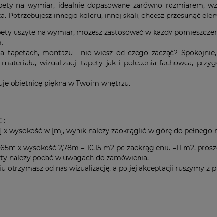
apety na wymiar, idealnie dopasowane zarówno rozmiarem, wz
. Potrzebujesz innego koloru, innej skali, chcesz przesunąć el
ety uszyte na wymiar, możesz zastosować w każdy pomieszczeniu 
.
 na tapetach, montażu i nie wiesz od czego zacząć? Spokojn
materiału, wizualizacji tapety jak i polecenia fachowca, prz
zuje obietnicę piękna w Twoim wnętrzu.
 :
] x wysokość w [m], wynik należy zaokrąglić w górę do pełnego
,65m x wysokość 2,78m = 10,15 m2 po zaokrągleniu =11 m2, prosz
ty należy podać w uwagach do zamówienia,
 otrzymasz od nas wizualizację, a po jej akceptacji ruszymy z 