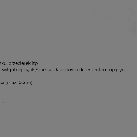
ku, przecierek itp
wilgotnej gąbki/ścierki z łagodnym detergentem np.płyn
ści (max.100cm)
iu