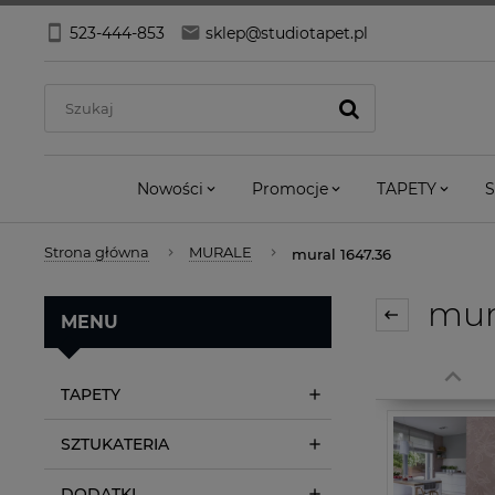
523-444-853
sklep@studiotapet.pl
Nowości
Promocje
TAPETY
S
Strona główna
MURALE
mural 1647.36
mura
MENU
TAPETY
SZTUKATERIA
DODATKI