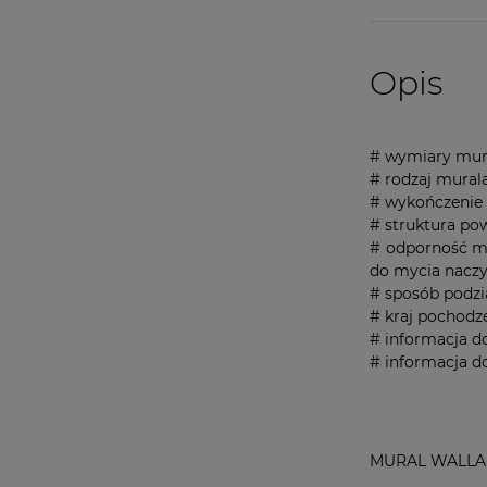
Opis
# wymiary mur
# rodzaj murala
# wykończenie
# struktura pow
# odporność mu
do mycia naczy
# sposób podzi
# kraj pochodze
# informacja d
# informacja d
MURAL WALLA