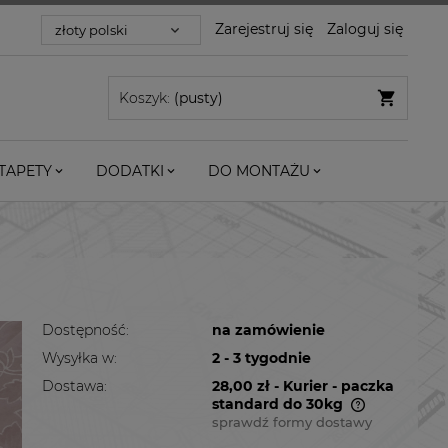
Zarejestruj się
Zaloguj się
Koszyk:
(pusty)
TAPETY
DODATKI
DO MONTAŻU
Dostępność:
na zamówienie
Wysyłka w:
2 - 3 tygodnie
Dostawa:
28,00 zł
- Kurier - paczka
standard do 30kg
sprawdź formy dostawy
Cena nie zawiera ewentualnych