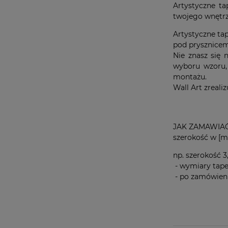
Artystyczne t
twojego wnętrza
Artystyczne tap
pod prysznicem
Nie znasz się
wyboru wzoru, 
montażu.
Wall Art zreali
JAK ZAMAWIAĆ
szerokość w [m
np. szerokość 3
- wymiary tape
- po zamówieniu