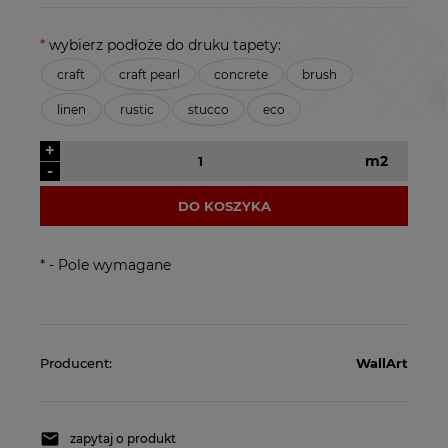
*
wybierz podłoże do druku tapety:
craft
craft pearl
concrete
brush
linen
rustic
stucco
eco
+
m2
-
DO KOSZYKA
*
- Pole wymagane
Producent:
WallArt
zapytaj o produkt