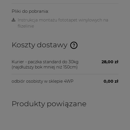
Pliki do pobrania:
Instrukcja montażu fototapet winylowych na
flizelinie
Koszty dostawy
Cena nie zawiera ewentualnych kosztów płatności
Kurier - paczka standard do 30kg
28,00 zł
(najdłuższy bok mniej niż 150cm)
odbiór osobisty w sklepie 4WP
0,00 zł
Produkty powiązane