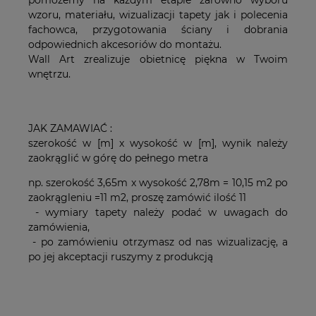
pomożemy na każdym etapie zarówno wyboru
wzoru, materiału, wizualizacji tapety jak i polecenia
fachowca, przygotowania ściany i dobrania
odpowiednich akcesoriów do montażu.
Wall Art zrealizuje obietnicę piękna w Twoim
wnętrzu.
JAK ZAMAWIAĆ :
szerokość w [m] x wysokość w [m], wynik należy
zaokrąglić w górę do pełnego metra
np. szerokość 3,65m x wysokość 2,78m = 10,15 m2 po
zaokrągleniu =11 m2, proszę zamówić ilość 11
- wymiary tapety należy podać w uwagach do
zamówienia,
- po zamówieniu otrzymasz od nas wizualizację, a
po jej akceptacji ruszymy z produkcją