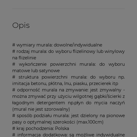
Opis
# wymiary murala: dowolne/indywidualne
# rodzaj murala: do wyboru flizelinowy lub winylowy
na flizelinie
# wykończenie powierzchni murala: do wyboru
matowe lub satynowe
# struktura powierzchni murala: do wyboru np.
imitacja betonu, płótna, lnu, piasku, przecierek itp
# odporność murala na zmywanie: jest zmywalny -
można zmywać przy użyciu wilgotnej gąbki/ścierki z
łagodnym detergentem np.płyn do mycia naczyń
(mural nie jest szorowalny)
# sposób podziału murala: jest dzielony na pionowe
pasy o optymalnej szerokości (max.100cm)
# kraj pochodzenia: Polska
# informacja dodatkowa: są możliwe indywidualne