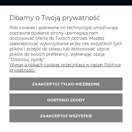
MOJE KONTO
Dbamy o Twoją prywatność
Pliki cookies i pokrewne im technologie umożliwiają
poprawne działanie strony i pomagają nam
dostosować ofertę do Twoich potrzeb. Możesz
KONTAKT
zaakceptować wykorzystanie przez nas wszystkich tych
Zapraszamy do kontaktu:
plików i przejść do sklepu lub dostosować użycie
plików do swoich preferencji, wybierając opcję
"Dostosuj zgody".
telefonicznie od 11:00 do 16:00
Więcej o plikach cookies przeczytasz w naszej Polityce
lub
prywatności.
e-mail 24h
ZAAKCEPTUJ TYLKO NIEZBĘDNE
Tel.:
52 344 48 53
E-mail:
sklep@studiotapet.pl
DOSTOSUJ ZGODY
ZAAKCEPTUJ WSZYSTKIE
© 2026 studiotapet.pl. Wszelkie prawa zastrzeżone.