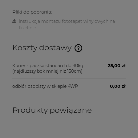
Pliki do pobrania:
Instrukcja montażu fototapet winylowych na
flizelinie
Koszty dostawy
Cena nie zawiera ewentualnych kosztów płatności
Kurier - paczka standard do 30kg
28,00 zł
(najdłuższy bok mniej niż 150cm)
odbiór osobisty w sklepie 4WP
0,00 zł
Produkty powiązane