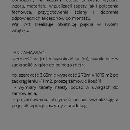
pomożemy na każdym etapie zarówno wyboru
wzoru, materiału, wizualizacji tapety jak i polecenia
fachowca, przygotowania ściany i dobrania
odpowiednich akcesoriów do montażu.
Wall Art zrealizuje obietnicę piękna w Twoim
wnętrzu.
JAK ZAMAWIAĆ :
szerokość w [m] x wysokość w [m], wynik należy
zaokrąglić w górę do pełnego metra
np. szerokość 3,65m x wysokość 2,78m = 10,15 m2 po
zaokrągleniu =11 m2, proszę zamówić ilość 11
- wymiary tapety należy podać w uwagach do
zamówienia,
- po zamówieniu otrzymasz od nas wizualizację, a
po jej akceptacji ruszymy z produkcją