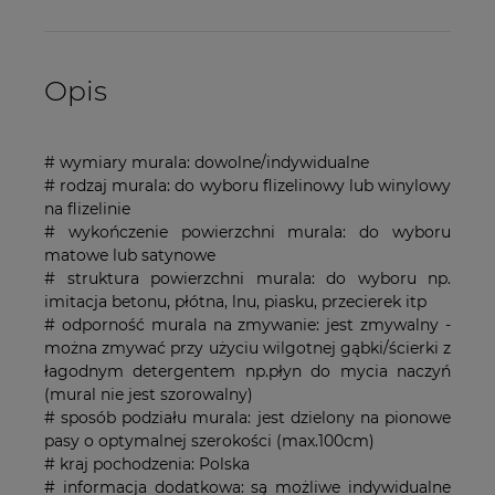
Opis
# wymiary murala: dowolne/indywidualne
# rodzaj murala: do wyboru flizelinowy lub winylowy
na flizelinie
# wykończenie powierzchni murala: do wyboru
matowe lub satynowe
# struktura powierzchni murala: do wyboru np.
imitacja betonu, płótna, lnu, piasku, przecierek itp
# odporność murala na zmywanie: jest zmywalny -
można zmywać przy użyciu wilgotnej gąbki/ścierki z
łagodnym detergentem np.płyn do mycia naczyń
(mural nie jest szorowalny)
# sposób podziału murala: jest dzielony na pionowe
pasy o optymalnej szerokości (max.100cm)
# kraj pochodzenia: Polska
# informacja dodatkowa: są możliwe indywidualne