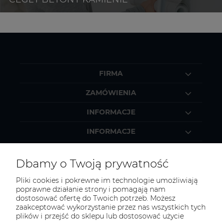
FIRMA
ZAMÓWIENIA
INFORMACJE
INFORMACJE
MOJE KONTO
Dbamy o Twoją prywatność
Pliki cookies i pokrewne im technologie umożliwiają
poprawne działanie strony i pomagają nam
dostosować ofertę do Twoich potrzeb. Możesz
KONTAKT
zaakceptować wykorzystanie przez nas wszystkich tych
Zapraszamy do kontaktu:
plików i przejść do sklepu lub dostosować użycie