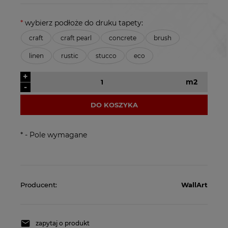
*
wybierz podłoże do druku tapety:
craft
craft pearl
concrete
brush
linen
rustic
stucco
eco
+
m2
-
DO KOSZYKA
*
- Pole wymagane
Producent:
WallArt
zapytaj o produkt