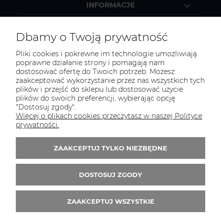
INFORMACJE
MOJE KONTO
Dbamy o Twoją prywatność
Pliki cookies i pokrewne im technologie umożliwiają
poprawne działanie strony i pomagają nam
dostosować ofertę do Twoich potrzeb. Możesz
KONTAKT
zaakceptować wykorzystanie przez nas wszystkich tych
Zapraszamy do kontaktu:
plików i przejść do sklepu lub dostosować użycie
plików do swoich preferencji, wybierając opcję
"Dostosuj zgody".
telefonicznie od 11:00 do 16:00
Więcej o plikach cookies przeczytasz w naszej Polityce
lub
prywatności.
e-mail 24h
ZAAKCEPTUJ TYLKO NIEZBĘDNE
Tel.:
52 344 48 53
E-mail:
sklep@studiotapet.pl
DOSTOSUJ ZGODY
ZAAKCEPTUJ WSZYSTKIE