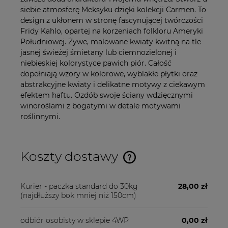
siebie atmosferę Meksyku dzięki kolekcji Carmen. To
design z ukłonem w stronę fascynującej twórczości
Fridy Kahlo, opartej na korzeniach folkloru Ameryki
Południowej. Żywe, malowane kwiaty kwitną na tle
jasnej świeżej śmietany lub ciemnozielonej i
niebieskiej kolorystyce pawich piór. Całość
dopełniają wzory w kolorowe, wyblakłe płytki oraz
abstrakcyjne kwiaty i delikatne motywy z ciekawym
efektem haftu. Ozdób swoje ściany wdzięcznymi
winoroślami z bogatymi w detale motywami
roślinnymi.
Koszty dostawy
Cena nie zawiera ewentualnych kosztów płatności
Kurier - paczka standard do 30kg
28,00 zł
(najdłuższy bok mniej niż 150cm)
odbiór osobisty w sklepie 4WP
0,00 zł