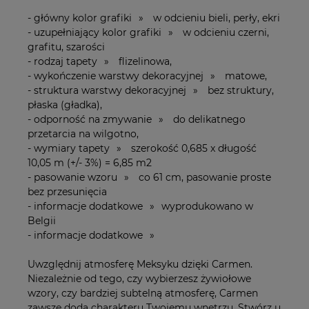
- główny kolor grafiki » w odcieniu bieli, perły, ekri
- uzupełniający kolor grafiki » w odcieniu czerni,
grafitu, szarości
- rodzaj tapety » flizelinowa,
- wykończenie warstwy dekoracyjnej » matowe,
- struktura warstwy dekoracyjnej » bez struktury,
płaska (gładka),
- odporność na zmywanie » do delikatnego
przetarcia na wilgotno,
- wymiary tapety » szerokość 0,685 x długość
10,05 m (+/- 3%) = 6,85 m2
- pasowanie wzoru » co 61 cm, pasowanie proste
bez przesunięcia
- informacje dodatkowe » wyprodukowano w
Belgii
- informacje dodatkowe »
Uwzględnij atmosferę Meksyku dzięki Carmen.
Niezależnie od tego, czy wybierzesz żywiołowe
wzory, czy bardziej subtelną atmosferę, Carmen
zawsze doda charakteru Twojemu wnętrzu. Stwórz u