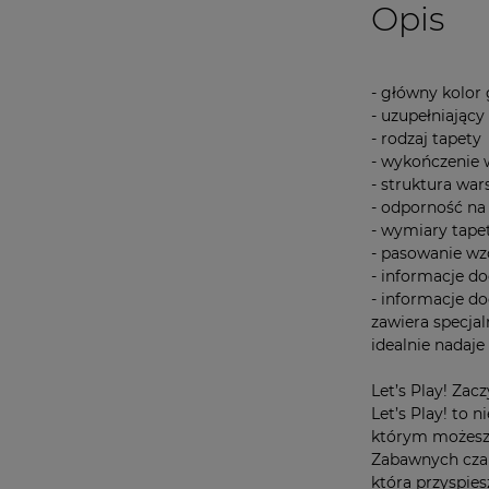
Opis
- główny kolor 
- uzupełniający
- rodzaj tapety
- wykończenie
- struktura wa
- odporność n
- wymiary tape
- pasowanie w
- informacje 
- informacje d
zawiera specja
idealnie nadaje 
Let’s Play! Zac
Let’s Play! to 
którym możesz 
Zabawnych czar
która przyspies