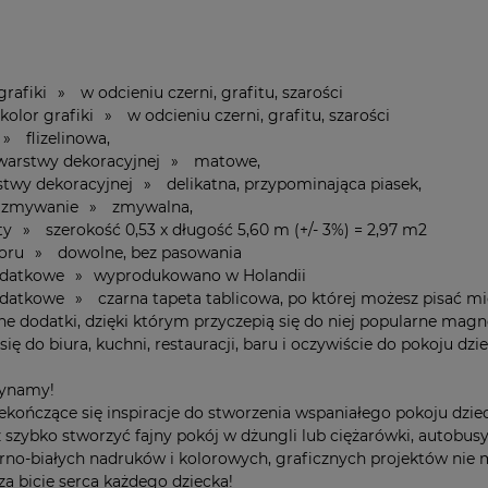
grafiki » w odcieniu czerni, grafitu, szarości
 kolor grafiki » w odcieniu czerni, grafitu, szarości
 » flizelinowa,
 warstwy dekoracyjnej » matowe,
rstwy dekoracyjnej » delikatna, przypominająca piasek,
a zmywanie » zmywalna,
ty » szerokość 0,53 x długość 5,60 m (+/- 3%) = 2,97 m2
zoru » dowolne, bez pasowania
dodatkowe » wyprodukowano w Holandii
odatkowe » czarna tapeta tablicowa, po której możesz pisać mi
lne dodatki, dzięki którym przyczepią się do niej popularne ma
się do biura, kuchni, restauracji, baru i oczywiście do pokoju dzi
zynamy!
niekończące się inspiracje do stworzenia wspaniałego pokoju dzie
szybko stworzyć fajny pokój w dżungli lub ciężarówki, autobus
no-białych nadruków i kolorowych, graficznych projektów nie 
za bicie serca każdego dziecka!