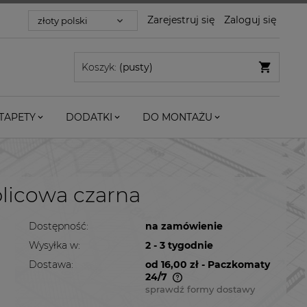
Zarejestruj się
Zaloguj się
Koszyk:
(pusty)
TAPETY
DODATKI
DO MONTAŻU
licowa czarna
Dostępność:
na zamówienie
Wysyłka w:
2 - 3 tygodnie
Dostawa:
od 16,00 zł
- Paczkomaty
24/7
sprawdź formy dostawy
Cena nie zawiera ewentualnych