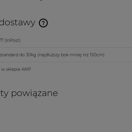
 dostawy
Cena nie zawiera ewentualnych
/7
(InPost)
kosztów płatności
a standard do 30kg
(najdłuższy bok mniej niż 150cm)
y w sklepie 4WP
ty powiązane