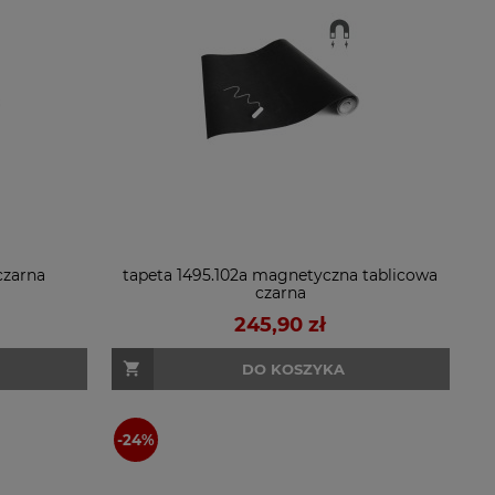
czarna
tapeta 1495.102a magnetyczna tablicowa
czarna
245,90 zł
DO KOSZYKA