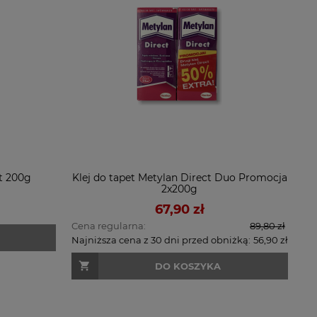
ct 200g
Klej do tapet Metylan Direct Duo Promocja
2x200g
67,90 zł
Cena regularna:
89,80 zł
Najniższa cena z 30 dni przed obniżką:
56,90 zł
DO KOSZYKA