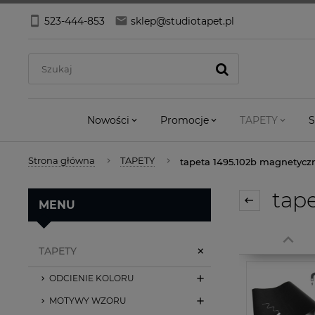
523-444-853
sklep@studiotapet.pl
Nowości
Promocje
TAPETY
S
Strona główna
TAPETY
tapeta 1495.102b magnetycz
tape
MENU
TAPETY
ODCIENIE KOLORU
MOTYWY WZORU